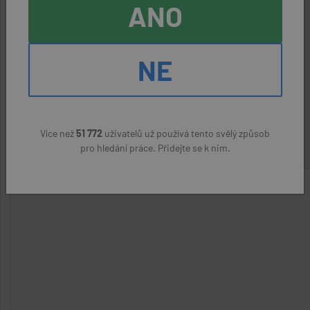
ANO
Kontaktní osoba:
Zbyněk Jícha, 725349212
NE
ODPOVĚDĚT NA NABÍDKU
Nahlásit podezřelý inzerát
Více než
51 772
uživatelů už používá tento svělý způsob
pro hledání práce. Přidejte se k nim.