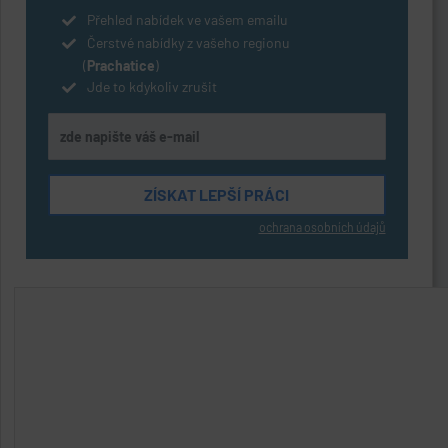
Přehled nabídek ve vašem emailu
Čerstvé nabídky z vašeho regionu
(
Prachatice
)
Jde to kdykoliv zrušit
ochrana osobních údajů