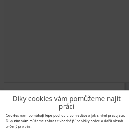
Díky cookies vám pomůžeme najít
práci
© 2026
UkažPráci.cz
| Nabídka práce - zaměstnání
Informace o webu a kontakt na provozovatele
|
Podmínky
Cookies nám pomáhají lépe pochopit, co hledáte a jak s nimi pracujete.
webu
|
Vložit inzerát
|
Odběr novinek
|
Odstranění inzerátu
|
Díky nim vám můžeme zobrazit vhodnější nabídky práce a další obsah
Nastavení cookies
určený pro vás.