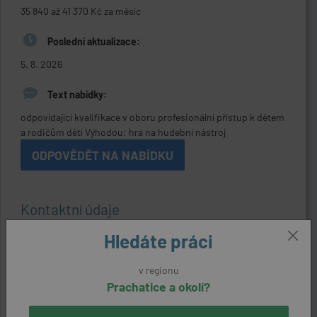
35 840 až 41 370 Kč za měsíc
Poslední aktualizace:
5. 8. 2026
Text nabídky:
odpovídající kvalifikace v oboru profesionální přístup k dětem
a rodičům dětí Výhodou: hra na hudební nástroj
ODPOVĚDĚT NA NABÍDKU
Kontaktní údaje
Reference:
Hledáte práci
33308800707
v regionu
Zaměstnavatel:
Prachatice a okolí?
Základní škola a Mateřská škola Lenora, okres Prachatice