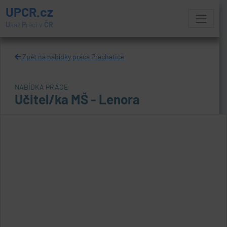
UPCR.cz
U
kaž
P
ráci v
ČR
Zpět na nabídky práce Prachatice
NABÍDKA PRÁCE
Učitel/ka MŠ - Lenora