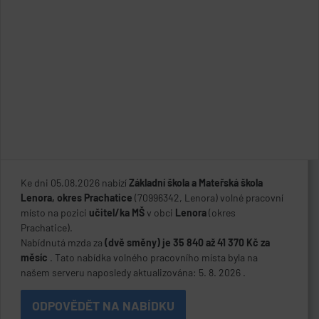
Ke dni 05.08.2026 nabízí
Základní škola a Mateřská škola
Lenora, okres Prachatice
(70996342, Lenora) volné pracovní
místo na pozici
učitel/ka MŠ
v obci
Lenora
(okres
Prachatice).
Nabídnutá mzda za
(dvě směny) je 35 840 až 41 370 Kč za
měsíc
. Tato nabídka volného pracovního místa byla na
našem serveru naposledy aktualizována: 5. 8. 2026 .
ODPOVĚDĚT NA NABÍDKU