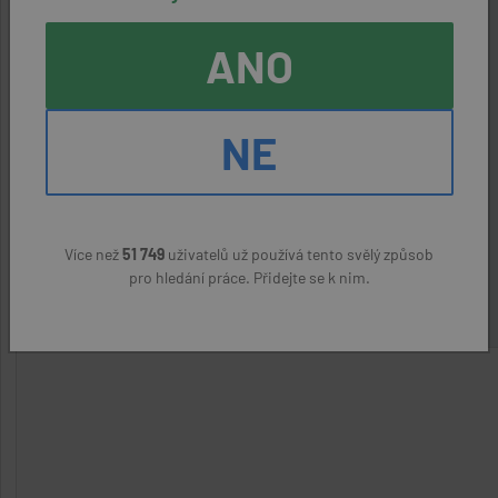
ANO
DĚLNÍCI V OBLASTI VÝSTAVBY A
ÚDRŽBY BUDOV (ZamK)
NE
aktivní nabídka
Frýdek-Místek
Real MVM s.r.o.
(přes úřad práce)
Více než
51 749
uživatelů už používá tento svělý způsob
22400 Kč
pro hledání práce. Přidejte se k nim.