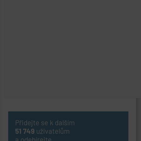
Přidejte se k dalším
51 749
uživatelům
a odebírejte