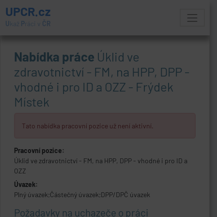
UPCR.cz
U
kaž
P
ráci v
ČR
Nabídka práce
Úklid ve
zdravotnictví - FM, na HPP, DPP -
vhodné i pro ID a OZZ - Frýdek
Místek
Tato nabídka pracovní pozice už není aktivní.
Pracovní pozice:
Úklid ve zdravotnictví - FM, na HPP, DPP - vhodné i pro ID a
OZZ
Úvazek:
Plný úvazek;Částečný úvazek;DPP/DPČ úvazek
Požadavky na uchazeče o práci