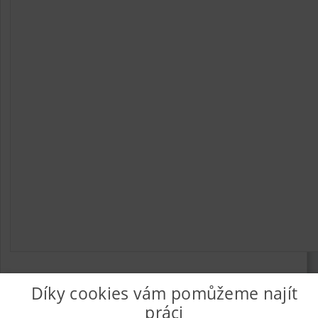
Díky cookies vám pomůžeme najít
práci
© 2026
UkažPráci.cz
| Nabídka práce - zaměstnání