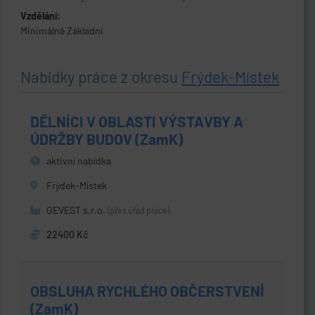
Vzdělání:
Minimálně Základní
Nabídky práce z okresu
Frýdek-Místek
DĚLNÍCI V OBLASTI VÝSTAVBY A
ÚDRŽBY BUDOV (ZamK)
aktivní nabídka
Frýdek-Místek
GEVEST s.r.o.
(přes úřad práce)
22400 Kč
OBSLUHA RYCHLÉHO OBČERSTVENÍ
(ZamK)