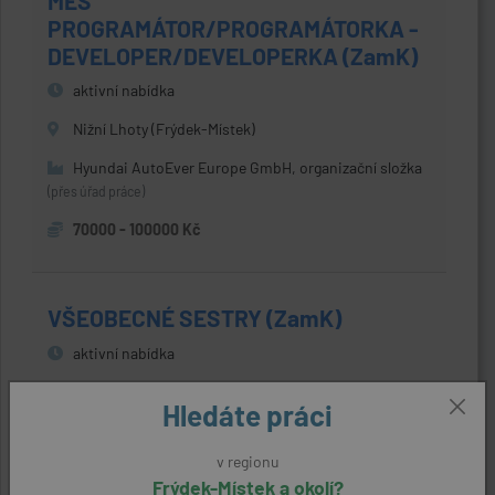
MES
PROGRAMÁTOR/PROGRAMÁTORKA -
DEVELOPER/DEVELOPERKA (ZamK)
aktivní nabídka
Nižní Lhoty (Frýdek-Místek)
Hyundai AutoEver Europe GmbH, organizační složka
(přes úřad práce)
70000 - 100000 Kč
VŠEOBECNÉ SESTRY (ZamK)
aktivní nabídka
Frýdek-Místek
Hledáte práci
Nemocnice ve Frýdku-Místku, příspěvková
organizace
(přes úřad práce)
v regionu
Frýdek-Místek a okolí?
31625 Kč