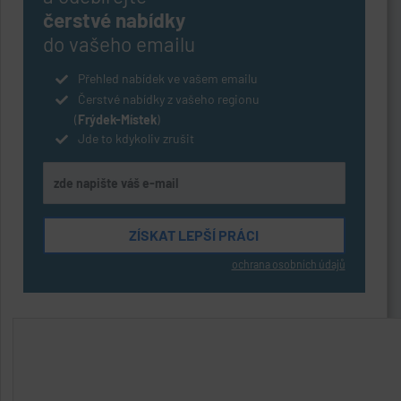
čerstvé nabídky
do vašeho emailu
Přehled nabídek ve vašem emailu
Čerstvé nabídky z vašeho regionu
(
Frýdek-Místek
)
Jde to kdykoliv zrušit
ochrana osobních údajů