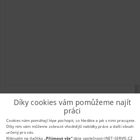
Díky cookies vám pomůžeme najít
práci
© 2026
UkažPráci.cz
| Nabídka práce - zaměstnání
Informace o webu a kontakt na provozovatele
|
Podmínky
Cookies nám pomáhají lépe pochopit, co hledáte a jak s nimi pracujete.
webu
|
Vložit inzerát
|
Odběr novinek
|
Odstranění inzerátu
|
Díky nim vám můžeme zobrazit vhodnější nabídky práce a další obsah
Nastavení cookies
určený pro vás.
Kliknutím na tlačítko
„Přijmout vše“
dáte společnosti INET-SERVIS.CZ