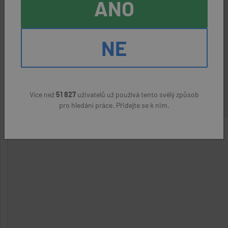
ANO
ÚDRŽBY BUDOV (ZamK)
aktivní nabídka
NE
Frýdek-Místek
Real MVM s.r.o.
(přes úřad práce)
22400 Kč
Více než
51 827
uživatelů už používá tento svělý způsob
pro hledání práce. Přidejte se k nim.