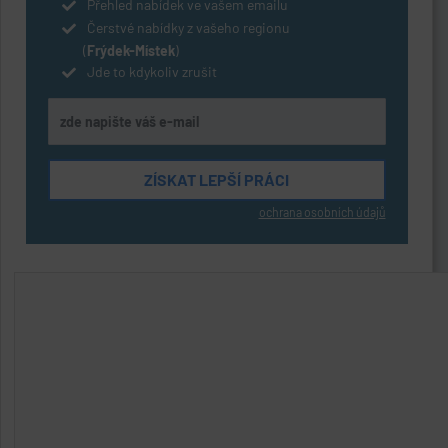
Přehled nabídek ve vašem emailu
Čerstvé nabídky z vašeho regionu
(
Frýdek-Místek
)
Jde to kdykoliv zrušit
ochrana osobních údajů