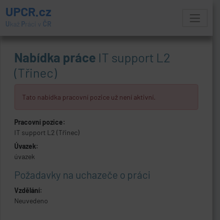
UPCR.cz
U
kaž
P
ráci v
ČR
Nabídka práce
IT support L2
(Třinec)
Tato nabídka pracovní pozice už není aktivní.
Pracovní pozice:
IT support L2 (Třinec)
Úvazek:
úvazek
Požadavky na uchazeče o práci
Vzdělání:
Neuvedeno