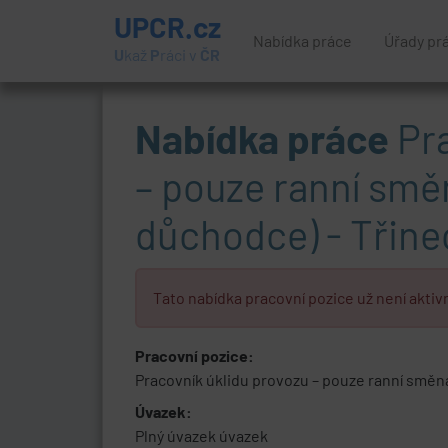
UPCR.cz
Nabídka práce
Úřady pr
U
kaž
P
ráci v
ČR
Nabídka práce
Pra
– pouze ranní smě
důchodce) - Třine
Tato nabídka pracovní pozice už není aktivn
Pracovní pozice:
Pracovník úklidu provozu – pouze ranní směn
Úvazek:
Plný úvazek úvazek