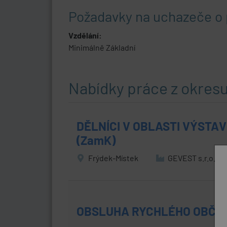
Požadavky na uchazeče o 
Vzdělání:
Minimálně Základní
Nabídky práce z okres
DĚLNÍCI V OBLASTI VÝSTA
(ZamK)
Frýdek-Místek
GEVEST s.r.o.
(př
OBSLUHA RYCHLÉHO OBČER