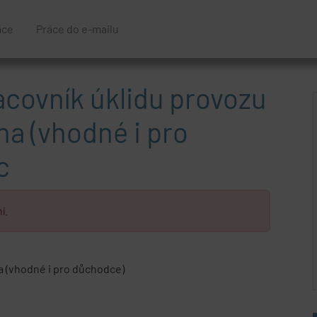
áce
Práce do e-mailu
covník úklidu provozu
na (vhodné i pro
c
í.
a (vhodné i pro důchodce)