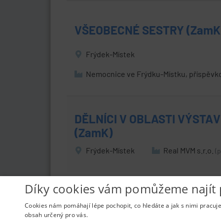
VŠEOBECNÉ SESTRY (ZamK
Frýdek-Místek
Nemocnice ve Frýdku-Místku, příspěvk
DĚLNÍCI V OBLASTI VÝSTA
(ZamK)
Frýdek-Místek
Real MVM s.r.o.
(
Díky cookies vám pomůžeme najít 
Cookies nám pomáhají lépe pochopit, co hledáte a jak s nimi pracuj
obsah určený pro vás.