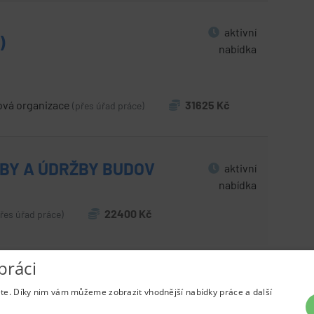
aktivní
)
nabídka
ová organizace
31625 Kč
(přes úřad práce)
VBY A ÚDRŽBY BUDOV
aktivní
nabídka
22400 Kč
přes úřad práce)
práci
ete. Díky nim vám můžeme zobrazit vhodnější nabídky práce a další