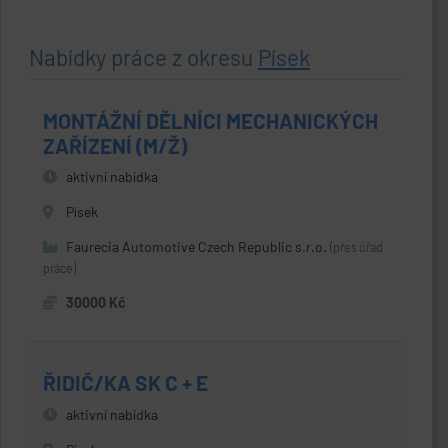
Nabídky práce z okresu
Písek
MONTÁŽNÍ DĚLNÍCI MECHANICKÝCH
ZAŘÍZENÍ (M/Ž)
aktivní nabídka
Písek
Faurecia Automotive Czech Republic s.r.o.
(přes úřad
práce)
30000 Kč
ŘIDIČ/KA SK C + E
aktivní nabídka