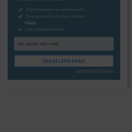
Přehled nabídek ve vašem emailu
Čerstvé nabídky z vašeho regionu
(
Písek
)
Jde to kdykoliv zrušit
ochrana osobních údajů