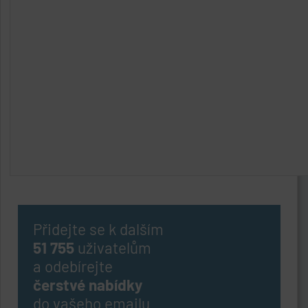
Přidejte se k dalším
51 755
uživatelům
a odebírejte
čerstvé nabídky
do vašeho emailu