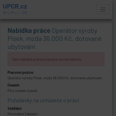
UPCR.cz
U
kaž
P
ráci v
ČR
Nabídka práce
Operátor výroby
Písek, mzda 36.000 Kč, dotované
ubytování
Tato nabídka pracovní pozice už není aktivní.
Pracovní pozice:
Operátor výroby Písek, mzda 36.000 Kč, dotované ubytování
Úvazek:
Plný úvazek úvazek
Požadavky na uchazeče o práci
Vzdělání:
Minimálně Základní