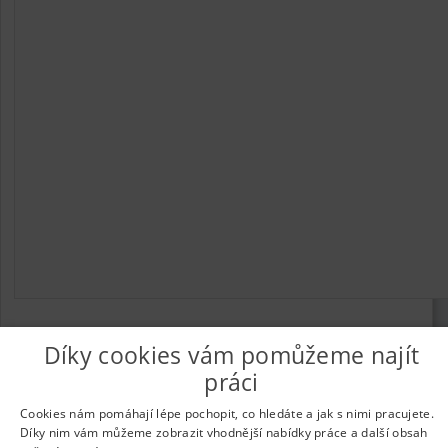
Díky cookies vám pomůžeme najít
práci
© 2026
UkažPráci.cz
| Nabídka práce - zaměstnání
Informace o webu a kontakt na provozovatele
|
Podmínky
Cookies nám pomáhají lépe pochopit, co hledáte a jak s nimi pracujete.
webu
|
Vložit inzerát
|
Odběr novinek
|
Odstranění inzerátu
|
Díky nim vám můžeme zobrazit vhodnější nabídky práce a další obsah
Nastavení cookies