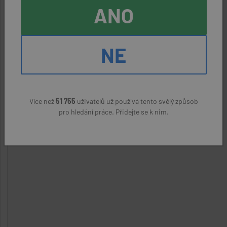
MONTÁŽNÍ DĚLNÍCI MECHANICKÝCH
ANO
ZAŘÍZENÍ (M/Ž)
aktivní nabídka
Písek
NE
Faurecia Automotive Czech Republic s.r.o.
(přes úřad
práce)
30000 Kč
Více než
51 755
uživatelů už používá tento svělý způsob
pro hledání práce. Přidejte se k nim.