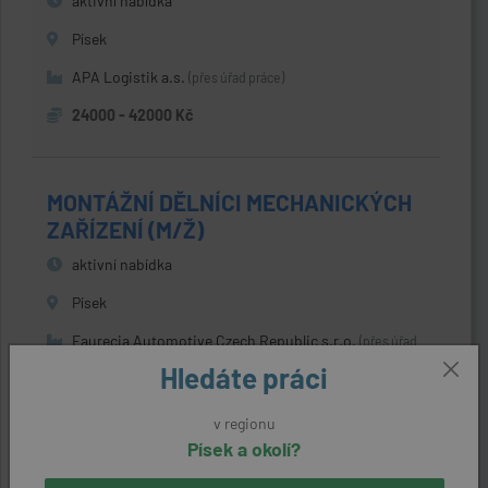
aktivní nabídka
Písek
APA Logistik a.s.
(přes úřad práce)
24000 - 42000 Kč
MONTÁŽNÍ DĚLNÍCI MECHANICKÝCH
ZAŘÍZENÍ (M/Ž)
aktivní nabídka
Písek
Faurecia Automotive Czech Republic s.r.o.
(přes úřad
práce)
Hledáte práci
30000 Kč
v regionu
Písek a okolí?