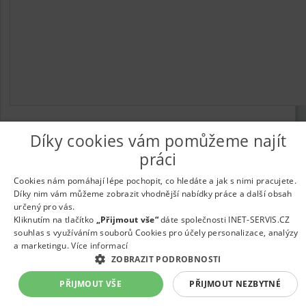
Díky cookies vám pomůžeme najít
práci
© 2026
UkažPráci.cz
| Nabídka práce - zaměstnání
Informace o webu a kontakt na provozovatele
|
Podmínky
Cookies nám pomáhají lépe pochopit, co hledáte a jak s nimi pracujete.
webu
|
Vložit inzerát
|
Odběr novinek
|
Odstranění inzerátu
|
Díky nim vám můžeme zobrazit vhodnější nabídky práce a další obsah
Nastavení cookies
určený pro vás.
Kliknutím na tlačítko
„Přijmout vše“
dáte společnosti INET-SERVIS.CZ
souhlas s využíváním souborů Cookies pro účely personalizace, analýzy
a marketingu.
Více informací
ZOBRAZIT PODROBNOSTI
PŘIJMOUT VŠE
PŘIJMOUT NEZBYTNÉ