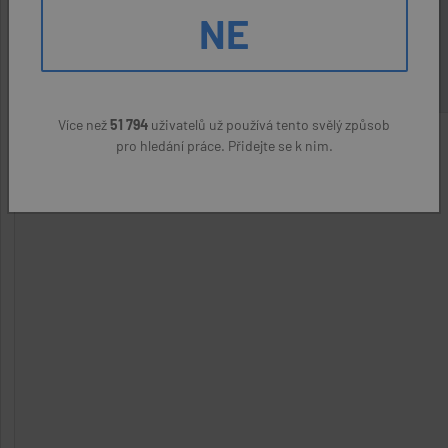
Jaroslav Špína
(přes úřad práce)
NE
25000 Kč
Více než
51 794
uživatelů už používá tento svělý způsob
pro hledání práce. Přidejte se k nim.