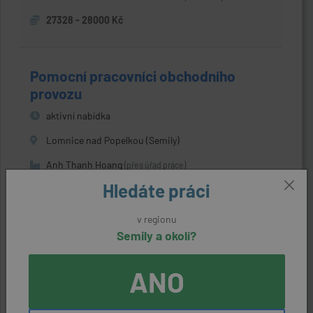
27328 - 28000 Kč
Pomocní pracovníci obchodního
provozu
aktivní nabídka
Lomnice nad Popelkou (Semily)
Anh Thanh Hoang
(přes úřad práce)
Hledáte práci
22400 Kč
v regionu
Semily a okolí?
ZEDNÍCI
aktivní nabídka
ANO
Turnov (Semily)