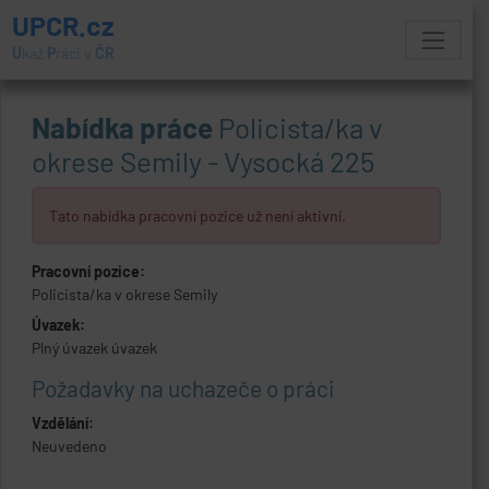
UPCR.cz
U
kaž
P
ráci v
ČR
Nabídka práce
Policista/ka v
okrese Semily - Vysocká 225
Tato nabídka pracovní pozice už není aktivní.
Pracovní pozice:
Policista/ka v okrese Semily
Úvazek:
Plný úvazek úvazek
Požadavky na uchazeče o práci
Vzdělání:
Neuvedeno