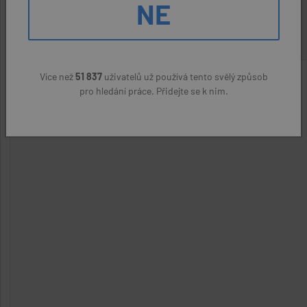
NE
22400 Kč
Více než
51 837
uživatelů už používá tento svělý způsob
pro hledání práce. Přidejte se k nim.