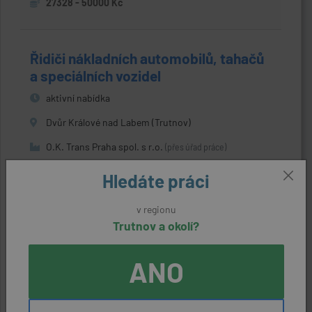
27328 - 50000 Kč
Řidiči nákladních automobilů, tahačů
a speciálních vozidel
aktivní nabídka
Dvůr Králové nad Labem (Trutnov)
O.K. Trans Praha spol. s r.o.
(přes úřad práce)
22400 Kč
Hledáte práci
v regionu
Zednické práce
Trutnov a okolí?
aktivní nabídka
ANO
Vrchlabí (Trutnov)
KRBY fa KOBR spol. s r. o.
(přes úřad práce)