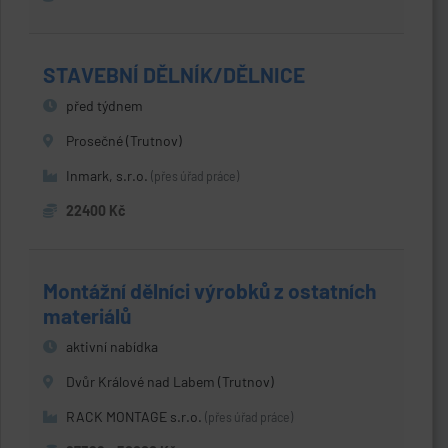
STAVEBNÍ DĚLNÍK/DĚLNICE
před týdnem
Prosečné (Trutnov)
Inmark, s.r.o.
(přes úřad práce)
22400 Kč
Montážní dělníci výrobků z ostatních
materiálů
aktivní nabídka
Dvůr Králové nad Labem (Trutnov)
RACK MONTAGE s.r.o.
(přes úřad práce)