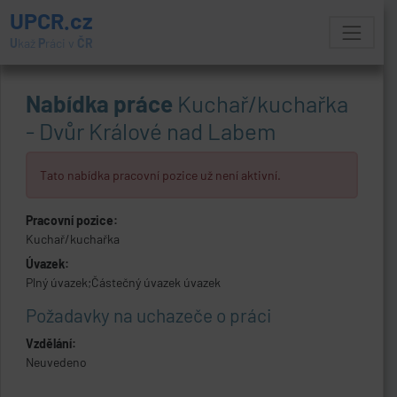
UPCR.cz
U
kaž
P
ráci v
ČR
Nabídka práce
Kuchař/kuchařka
- Dvůr Králové nad Labem
Tato nabídka pracovní pozice už není aktivní.
Pracovní pozice:
Kuchař/kuchařka
Úvazek:
Plný úvazek;Částečný úvazek úvazek
Požadavky na uchazeče o práci
Vzdělání:
Neuvedeno