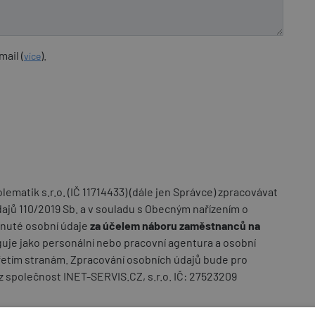
ail (
).
více
matik s.r.o. (IČ 11714433) (dále jen Správce) zpracovávat
jů 110/2019 Sb. a v souladu s Obecným nařízením o
tnuté osobní údaje
za účelem náboru zaměstnanců na
uje jako personální nebo pracovní agentura a osobní
řetím stranám. Zpracování osobních údajů bude pro
z společnost INET-SERVIS.CZ, s.r.o. IČ: 27523209