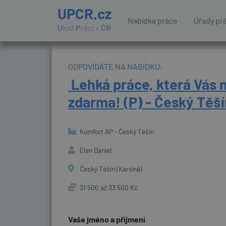
UPCR.cz
Nabídka práce
Úřady pr
U
kaž
P
ráci v
ČR
ODPOVÍDÁTE NA NABÍDKU:
️ Lehká práce, která Vás 
zdarma! (P) - Český Těší
Komfort AP - Český Těšín
Elen Daniel
Český Těšín (Karviná)
31 500 až 33 500 Kč
Vaše jméno a příjmení