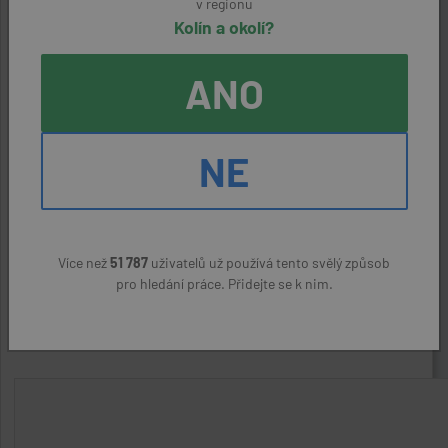
v regionu
Kolín a okolí?
Kontaktní údaje
ANO
Zaměstnavatel:
Etimos Human s.r.o.
NE
Kontaktní osoba:
Renáta Kryštofová,
Více než
51 787
uživatelů už používá tento svělý způsob
ODPOVĚDĚT NA NABÍDKU
pro hledání práce. Přidejte se k nim.
Nahlásit podezřelý inzerát