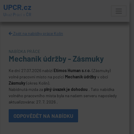
UPCR.cz
U
kaž
P
ráci v
ČR
Zpět na nabídky práce Kolín
NABÍDKA PRÁCE
Mechanik údržby - Zásmuky
Ke dni 27.07.2026 nabízí
Etimos Human s.r.o.
(Zásmuky)
volné pracovní místo na pozici
Mechanik údržby
v obci
Zásmuky
(okres Kolín).
Nabídnutá mzda za
plný úvazek je dohodou
. Tato nabídka
volného pracovního místa byla na našem serveru naposledy
aktualizována: 27. 7. 2026 .
ODPOVĚDĚT NA NABÍDKU