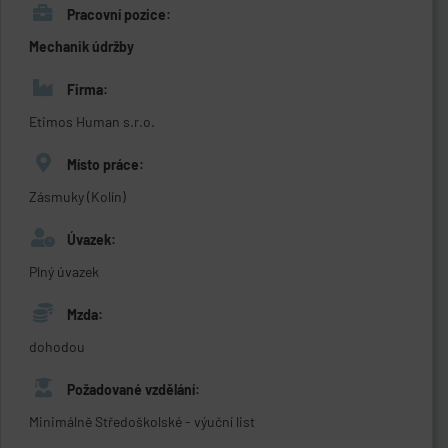
Pracovní pozice:
Mechanik údržby
Firma:
Etimos Human s.r.o.
Místo práce:
Zásmuky (Kolín)
Úvazek:
Plný úvazek
Mzda:
dohodou
Požadované vzdělání:
Minimálně Středoškolské - výuční list