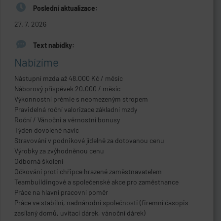
Poslední aktualizace:
27. 7. 2026
Text nabídky:
Nabízíme
Nástupní mzda až 48.000 Kč / měsíc
Náborový příspěvek 20.000 / měsíc
Výkonnostní prémie s neomezeným stropem
Pravidelná roční valorizace základní mzdy
Roční / Vánoční a věrnostní bonusy
Týden dovolené navíc
Stravování v podnikové jídelně za dotovanou cenu
Výrobky za zvýhodněnou cenu
Odborná školení
Očkování proti chřipce hrazené zaměstnavatelem
Teambuildingové a společenské akce pro zaměstnance
Práce na hlavní pracovní poměr
Práce ve stabilní, nadnárodní společnosti (firemní časopis
zasílaný domů, uvítací dárek, vánoční dárek)