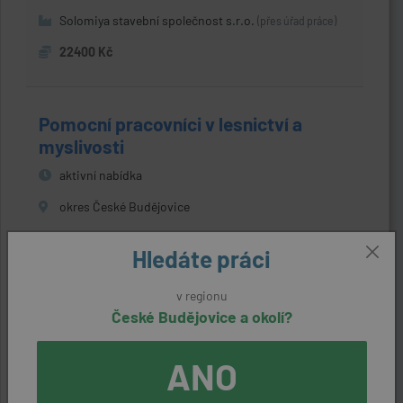
Solomiya stavební společnost s.r.o.
(přes úřad práce)
22400 Kč
Pomocní pracovníci v lesnictví a
myslivosti
aktivní nabídka
okres České Budějovice
DFD Corporation s.r.o.
(přes úřad práce)
Hledáte práci
22400 - 25000 Kč
v regionu
České Budějovice a okolí?
BETONÁŘ
ANO
aktivní nabídka
Hlavní město Praha