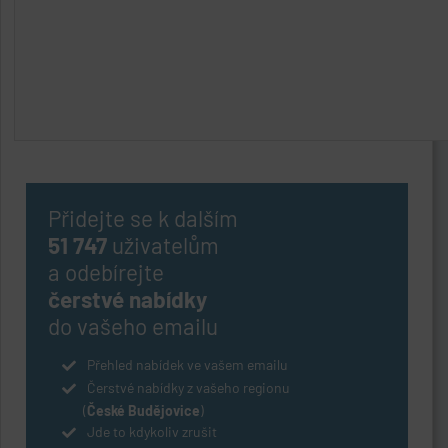
Přidejte se k dalším
51 747
uživatelům
a odebírejte
čerstvé nabídky
do vašeho emailu
Přehled nabídek ve vašem emailu
Čerstvé nabídky z vašeho regionu
(
České Budějovice
)
Jde to kdykoliv zrušit