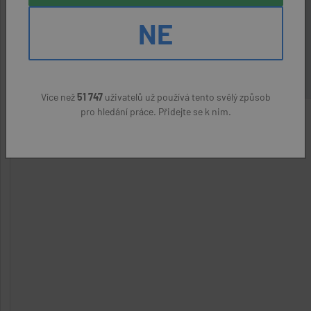
NE
MC ROYAL company s.r.o.
(přes úřad práce)
24000 - 26000 Kč
Více než
51 747
uživatelů už používá tento svělý způsob
pro hledání práce. Přidejte se k nim.