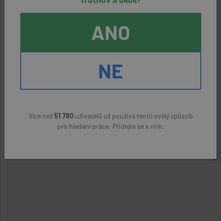
Kontaktní údaje
ANO
Zaměstnavatel:
Etimos Human s.r.o.
Kontaktní osoba:
NE
Renáta Kryštofová,
ODPOVĚDĚT NA NABÍDKU
Více než
51 780
uživatelů už používá tento svělý způsob
pro hledání práce. Přidejte se k nim.
Nahlásit podezřelý inzerát