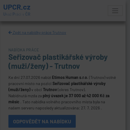
UPCR.cz
U
kaž
P
ráci v
ČR
Zpět na nabídky práce Trutnov
NABÍDKA PRÁCE
Seřizovač plastikářské výroby
(muži/ženy) - Trutnov
Ke dni 27.07.2026 nabízí
Etimos Human s.r.o.
(Trutnov) volné
pracovní místo na pozici
Seřizovač plastikářské výroby
(muži/ženy)
v obci
Trutnov
(okres Trutnov).
Nabídnutá mzda za
plný úvazek je 37 000 až 42 000 Kč za
měsíc
. Tato nabídka volného pracovního místa byla na
našem serveru naposledy aktualizována: 27. 7. 2026 .
ODPOVĚDĚT NA NABÍDKU