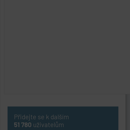
Přidejte se k dalším
51 780
uživatelům