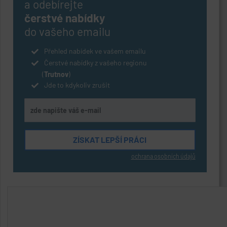
a odebírejte
čerstvé nabídky
do vašeho emailu
Přehled nabídek ve vašem emailu
Čerstvé nabídky z vašeho regionu
(
Trutnov
)
Jde to kdykoliv zrušit
ochrana osobních údajů