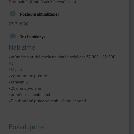
Minimálně Středoškolské - výuční list
Poslední aktualizace:
27. 7. 2026
Text nabídky:
Nabízíme
• průměrná hrubá mzda na dané pozici cca 37.000 - 42.000
Kč
• 13 plat
• výkonnostní prémie
• stravenky
• 25 dnů dovolené
• odměna za neabsenci
• Dlouhodobá práce ve stabilní společnosti
Požadujeme