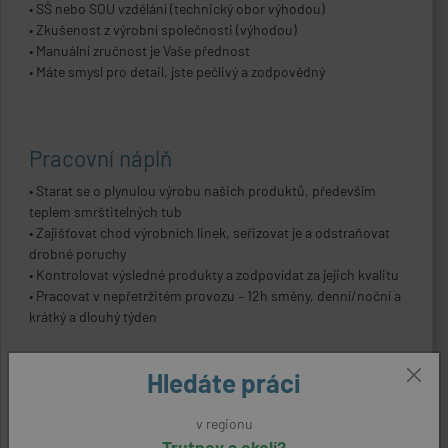
• SŠ nebo SOU vzdělání (technický obor výhodou)
• Zkušenost z výrobní společnosti (výhodou)
• Manuální zručnost je Vaše přednost
• Máte smysl pro detail, jste pečlivý a zodpovědný
Pracovní náplň
• Starat se o plynulou výrobu našich produktů, především
teplem smrštitelných tub
• Zajišťovat chod výrobních linek, seřizovat je a odstraňovat
drobné poruchy
• Kontrolovat výsledné produkty a zodpovídat za jejich kvalitu
• Pracovat v nepřetržitém provozu – 12h směny, denní/noční a
krátký a dlouhý týden
Hledáte práci
ODPOVĚDĚT NA NABÍDKU
v regionu
Trutnov a okolí?