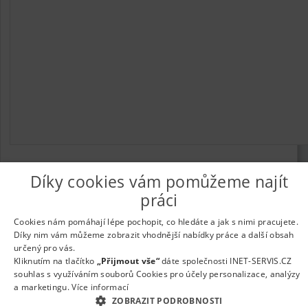
Díky cookies vám pomůžeme najít
práci
© 2026
UkažPráci.cz
| Nabídka práce - zaměstnání
Informace o webu a kontakt na provozovatele
|
Podmínky
Cookies nám pomáhají lépe pochopit, co hledáte a jak s nimi pracujete.
webu
|
Vložit inzerát
|
Odběr novinek
|
Odstranění inzerátu
|
Díky nim vám můžeme zobrazit vhodnější nabídky práce a další obsah
Nastavení cookies
určený pro vás.
Kliknutím na tlačítko
„Přijmout vše“
dáte společnosti INET-SERVIS.CZ
souhlas s využíváním souborů Cookies pro účely personalizace, analýzy
a marketingu.
Více informací
ZOBRAZIT PODROBNOSTI