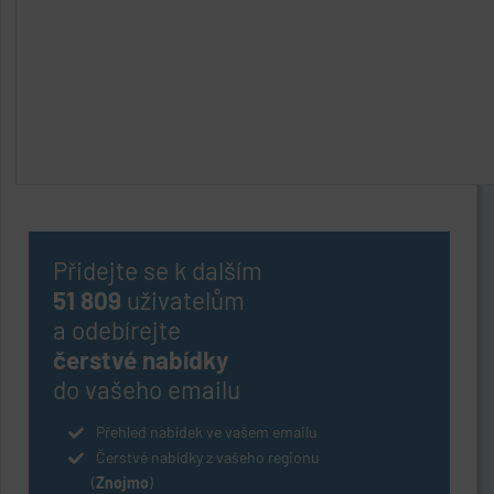
Přidejte se k dalším
51 809
uživatelům
a odebírejte
čerstvé nabídky
do vašeho emailu
Přehled nabídek ve vašem emailu
Čerstvé nabídky z vašeho regionu
(
Znojmo
)