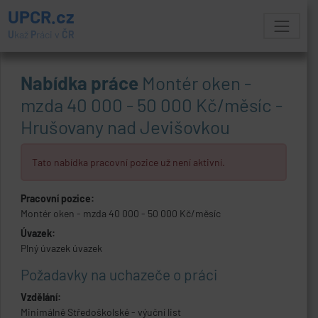
UPCR.cz
U
kaž
P
ráci v
ČR
Nabídka práce
Montér oken -
mzda 40 000 - 50 000 Kč/měsíc -
Hrušovany nad Jevišovkou
Tato nabídka pracovní pozice už není aktivní.
Pracovní pozice:
Montér oken - mzda 40 000 - 50 000 Kč/měsíc
Úvazek:
Plný úvazek úvazek
Požadavky na uchazeče o práci
Vzdělání:
Minimálně Středoškolské - výuční list