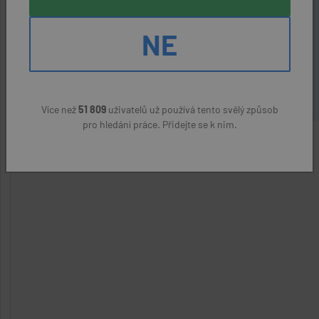
Znojmo
NE
VECHRA Expres, spol. s r.o.
(přes úřad práce)
22860 Kč
Více než
51 809
uživatelů už používá tento svělý způsob
pro hledání práce. Přidejte se k nim.