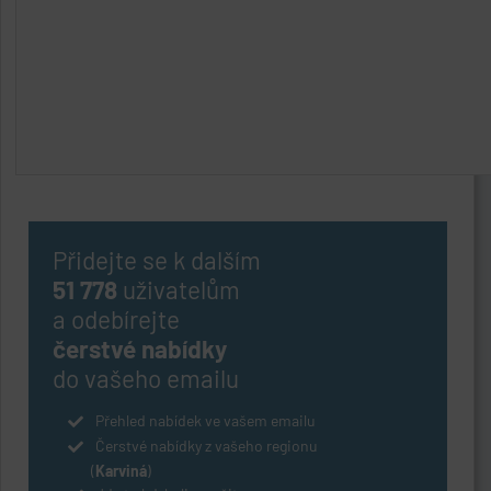
Přidejte se k dalším
51 778
uživatelům
a odebírejte
čerstvé nabídky
do vašeho emailu
Přehled nabídek ve vašem emailu
Čerstvé nabídky z vašeho regionu
(
Karviná
)