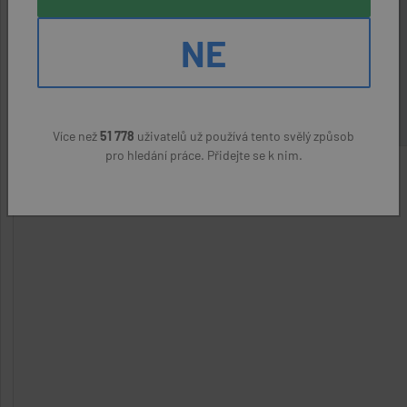
Havířov (Karviná)
NE
PQT Prosperity Invest s.r.o.
(přes úřad práce)
22400 Kč
Více než
51 778
uživatelů už používá tento svělý způsob
pro hledání práce. Přidejte se k nim.