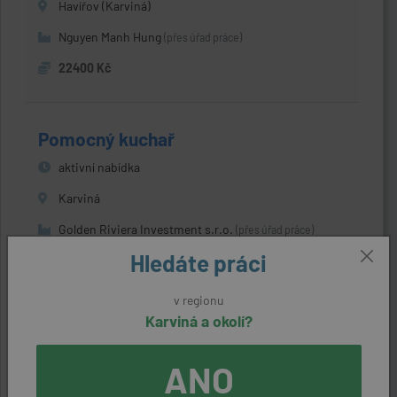
Havířov (Karviná)
Nguyen Manh Hung
(přes úřad práce)
22400 Kč
Pomocný kuchař
aktivní nabídka
Karviná
Golden Riviera Investment s.r.o.
(přes úřad práce)
Hledáte práci
22640 Kč
v regionu
Karviná a okolí?
Pracovník pro přípravu rychlého
občerstvení
ANO
aktivní nabídka