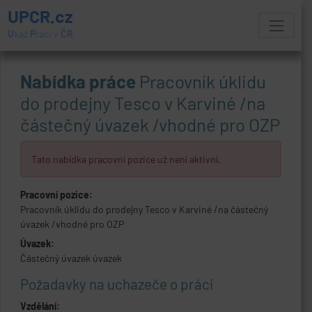
UPCR.cz
U
kaž
P
ráci v
ČR
Nabídka práce
Pracovník úklidu
do prodejny Tesco v Karviné /na
částečný úvazek /vhodné pro OZP
Tato nabídka pracovní pozice už není aktivní.
Pracovní pozice:
Pracovník úklidu do prodejny Tesco v Karviné /na částečný
úvazek /vhodné pro OZP
Úvazek:
Částečný úvazek úvazek
Požadavky na uchazeče o práci
Vzdělání: