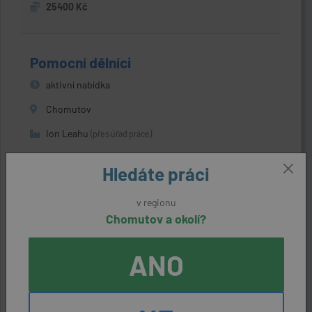
25400 Kč
Pomocní dělníci
aktivní nabídka
Chomutov
Ion Leahu
(přes úřad práce)
20800 Kč
Hledáte práci
v regionu
Montéři vrat
Chomutov a okolí?
aktivní nabídka
ANO
Kadaň (Chomutov)
DoorHan s.r.o.
(přes úřad práce)
27328 Kč