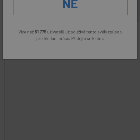
NE
Více než
51 779
uživatelů už používá tento svělý způsob
pro hledání práce. Přidejte se k nim.