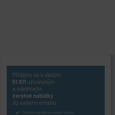
Přidejte se k dalším
51 811
uživatelům
a odebírejte
čerstvé nabídky
do vašeho emailu
Přehled nabídek ve vašem emailu