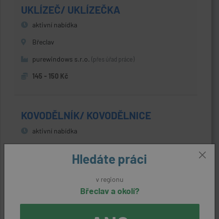
UKLÍZEČ/ UKLÍZEČKA
aktivní nabídka
Břeclav
purewindows s.r.o.
(přes úřad práce)
145 - 150 Kč
KOVODĚLNÍK/ KOVODĚLNICE
aktivní nabídka
Starovičky (Břeclav)
Hledáte práci
THERMAL TREND spol. s r.o.
(přes úřad práce)
v regionu
27328 Kč
Břeclav a okolí?