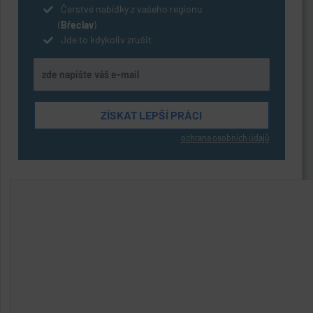
Čerstvé nabídky z vašeho regionu
(
Břeclav
)
Jde to kdykoliv zrušit
ochrana osobních údajů