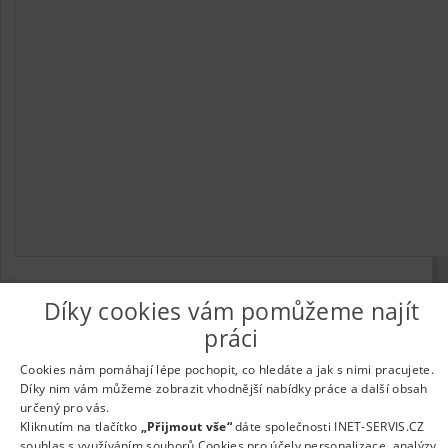
Díky cookies vám pomůžeme najít
práci
© 2026
UkažPráci.cz
| Nabídka práce - zaměstnání
Informace o webu a kontakt na provozovatele
|
Podmínky
Cookies nám pomáhají lépe pochopit, co hledáte a jak s nimi pracujete.
webu
|
Vložit inzerát
|
Odběr novinek
|
Odstranění inzerátu
|
Díky nim vám můžeme zobrazit vhodnější nabídky práce a další obsah
Nastavení cookies
určený pro vás.
Kliknutím na tlačítko
„Přijmout vše“
dáte společnosti INET-SERVIS.CZ
souhlas s využíváním souborů Cookies pro účely personalizace, analýzy