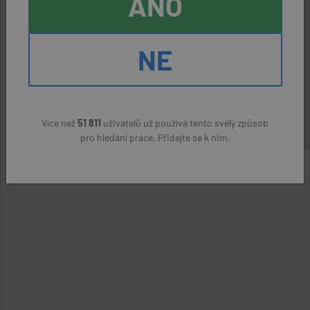
ANO
ČÍŠNÍK/ SERVÍRKA
aktivní nabídka
NE
Zaječí (Břeclav)
Víno VM s.r.o.
(přes úřad práce)
25000 Kč
Více než
51 811
uživatelů už používá tento svělý způsob
pro hledání práce. Přidejte se k nim.