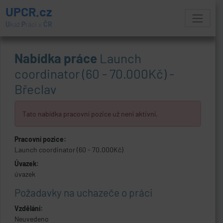
UPCR.cz
U
kaž
P
ráci v
ČR
Nabídka práce
Launch
coordinator (60 - 70.000Kč) -
Břeclav
Tato nabídka pracovní pozice už není aktivní.
Pracovní pozice:
Launch coordinator (60 - 70.000Kč)
Úvazek:
úvazek
Požadavky na uchazeče o práci
Vzdělání:
Neuvedeno