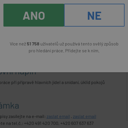
stravování
st brigády, DPP, DPČ
ANO
NE
dujeme
st, smysl pro pořádek, dochvilnost, čistý trestní
Více než
51 758
uživatelů už používá tento svělý způsob
pro hledání práce. Přidejte se k nim.
vní náplň
áce při přípravě hlavních jídel a snídaní, úklid pokojů
ámka
pisy zasílejte na e-mail:
zaslat email
,
zaslat email
te na tel.č.: +420 491 420 700, +420 607 637 637