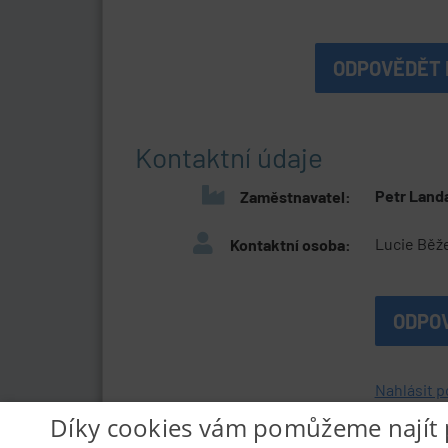
ODPOVĚDĚT 
Kontaktní údaje
Petr Landa
Zaměstnavatel:
Lucie Běž
Kontaktní osoba:
ODPO
Nahlásit p
Díky cookies vám pomůžeme najít 