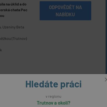
la na úklid a do
ODPOVĚDĚT NA
orská chata Pec
NABÍDKU
kou
, Uzeniny Beta
něžkou (Trutnov)
ek
Hledáte práci
zíme
u stálého zaměstnání u zaměstnavatele s více než 25ti
v regionu
rií
Trutnov a okolí?