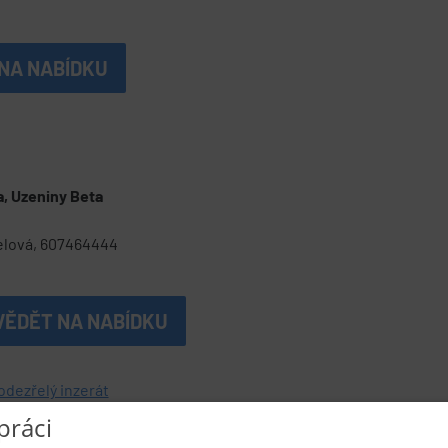
NA NABÍDKU
, Uzeniny Beta
elová, 607464444
VĚDĚT NA NABÍDKU
odezřelý inzerát
práci