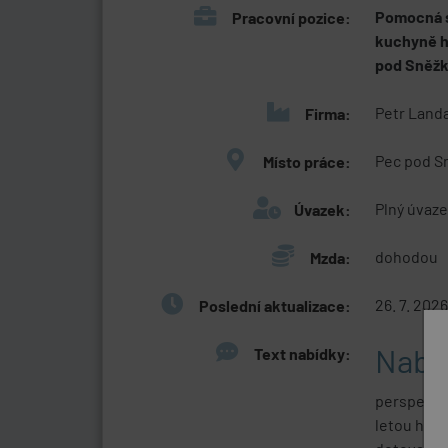
Pomocná sí
Pracovní pozice:
kuchyně h
pod Sněž
Petr Landa
Firma:
Pec pod S
Místo práce:
Plný úvaz
Úvazek:
dohodou
Mzda:
26. 7. 2026
Poslední aktualizace:
Nabí
Text nabídky:
perspektiv
letou histo