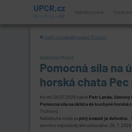
UPCR.cz
Nabídka práce
Úřady pr
U
kaž
P
ráci v
ČR
Zpět na nabídky práce Trutnov
NABÍDKA PRÁCE
Pomocná síla na ú
horská chata Pec
Ke dni 26.07.2026 nabízí
Petr Landa, Uzeniny
Pomocná síla na úklid a do kuchyně horská 
Trutnov).
Nabídnutá mzda za
plný úvazek je dohodou
.
serveru naposledy aktualizována: 26. 7. 2026 