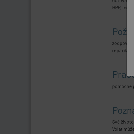
dotované 
HPP, možno
Poža
zodpovědno
rejstřík
Praco
pomocné pr
Pozn
Své životo
Volat může