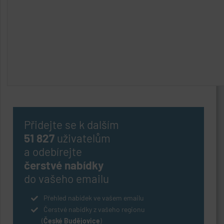
Přidejte se k dalším
51 827
uživatelům
a odebírejte
čerstvé nabídky
do vašeho emailu
Přehled nabídek ve vašem emailu
Čerstvé nabídky z vašeho regionu
(
České Budějovice
)