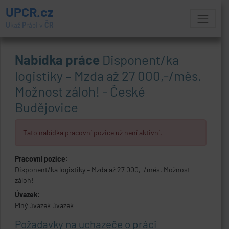
UPCR.cz
U
kaž
P
ráci v
ČR
Nabídka práce
Disponent/ka
logistiky – Mzda až 27 000,-/měs.
Možnost záloh! - České
Budějovice
Tato nabídka pracovní pozice už není aktivní.
Pracovní pozice:
Disponent/ka logistiky – Mzda až 27 000,-/měs. Možnost
záloh!
Úvazek:
Plný úvazek úvazek
Požadavky na uchazeče o práci