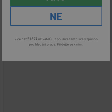
Hlavní město Praha
NE
MC ROYAL company s.r.o.
(přes úřad práce)
24000 - 26000 Kč
Více než
51 827
uživatelů už používá tento svělý způsob
pro hledání práce. Přidejte se k nim.