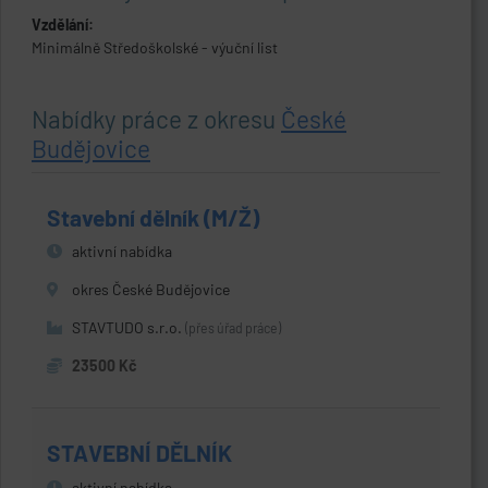
Vzdělání:
Minimálně Středoškolské - výuční list
Nabídky práce z okresu
České
Budějovice
Stavební dělník (M/Ž)
aktivní nabídka
okres České Budějovice
STAVTUDO s.r.o.
(přes úřad práce)
23500 Kč
STAVEBNÍ DĚLNÍK
aktivní nabídka