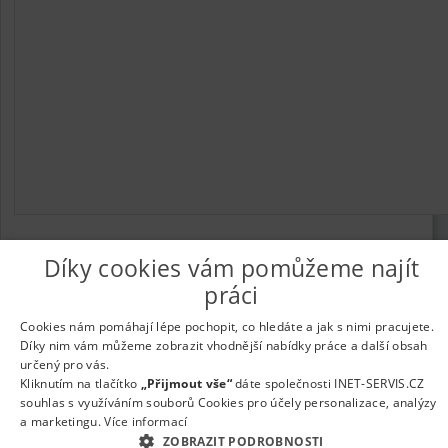
Díky cookies vám pomůžeme najít
práci
© 2026
UkažPráci.cz
| Nabídka práce - zaměstnání
Informace o webu a kontakt na provozovatele
|
Podmínky
Cookies nám pomáhají lépe pochopit, co hledáte a jak s nimi pracujete.
webu
|
Vložit inzerát
|
Odběr novinek
|
Odstranění inzerátu
|
Díky nim vám můžeme zobrazit vhodnější nabídky práce a další obsah
Nastavení cookies
určený pro vás.
Kliknutím na tlačítko
„Přijmout vše“
dáte společnosti INET-SERVIS.CZ
souhlas s využíváním souborů Cookies pro účely personalizace, analýzy
a marketingu.
Více informací
ZOBRAZIT PODROBNOSTI