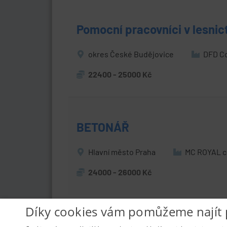
Pomocní pracovníci v lesnict
okres České Budějovice
DFD Co
22400 - 25000 Kč
BETONÁŘ
Hlavní město Praha
MC ROYAL c
24000 - 26000 Kč
Díky cookies vám pomůžeme najít 