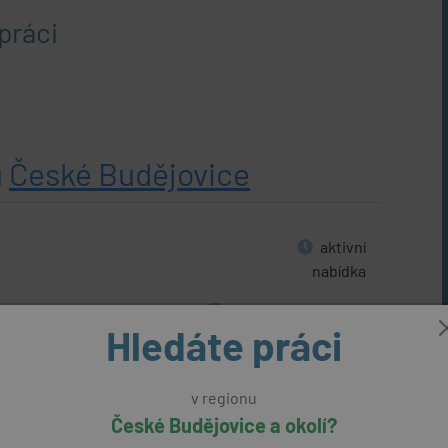
práci
u
České Budějovice
aktivní
nabídka
DO s.r.o.
23500 Kč
(přes úřad práce)
Hledáte práci
v regionu
aktivní
České Budějovice a okolí?
nabídka