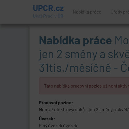
UPCR.cz
Nabídka práce
Úřady pr
U
kaž
P
ráci v
ČR
Nabídka práce
Mon
jen 2 směny a skv
31tis./měsíčně - 
Tato nabídka pracovní pozice už není aktivn
Pracovní pozice:
Montáž elektrovýrobků – jen 2 směny a skvěl
Úvazek:
Plný úvazek úvazek