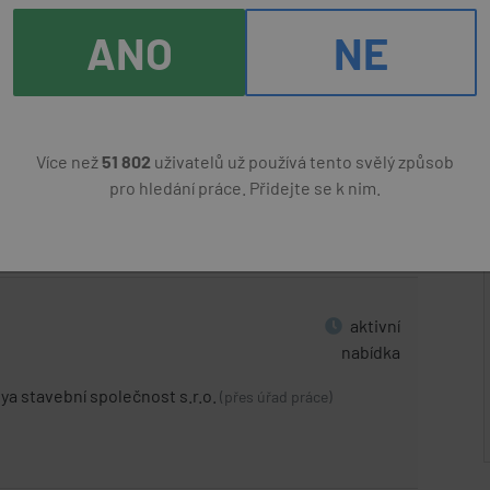
TAV s.r.o.
(přes úřad práce)
ANO
NE
aktivní
Více než
51 802
uživatelů už používá tento svělý způsob
VÝROBĚ
nabídka
pro hledání práce. Přidejte se k nim.
pol. s r.o.
22400 Kč
(přes úřad práce)
aktivní
nabídka
ya stavební společnost s.r.o.
(přes úřad práce)