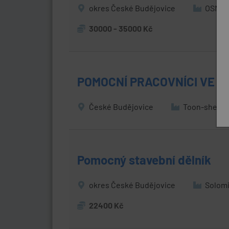
okres České Budějovice
OSMI-S
30000 - 35000 Kč
POMOCNÍ PRACOVNÍCI VE 
České Budějovice
Toon-shells s
Pomocný stavební dělník
okres České Budějovice
Solomi
22400 Kč