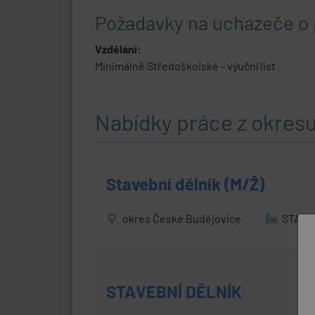
Požadavky na uchazeče o 
Vzdělání:
Minimálně Středoškolské - výuční list
Nabídky práce z okres
Stavební dělník (M/Ž)
okres České Budějovice
STAVTU
STAVEBNÍ DĚLNÍK