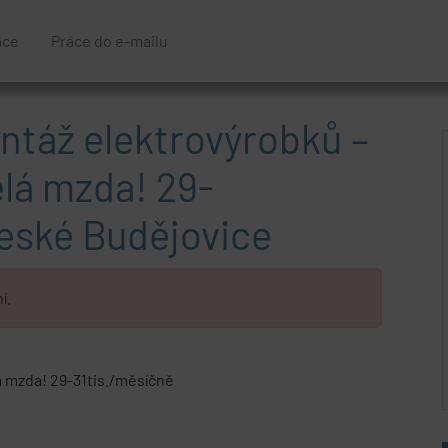
áce
Práce do e-mailu
táž elektrovýrobků –
ělá mzda! 29-
České Budějovice
í.
á mzda! 29-31tis./měsíčně