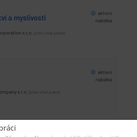
aktivní
ví a myslivosti
nabídka
rporation s.r.o.
(přes úřad práce)
aktivní
nabídka
ompany s.r.o.
(přes úřad práce)
práci