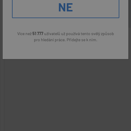
NE
22400 - 23000 Kč
Více než
51 777
uživatelů už používá tento svělý způsob
pro hledání práce. Přidejte se k nim.