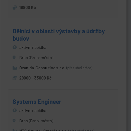
16800 Kč
Dělníci v oblasti výstavby a údržby
budov
aktivní nabídka
Brno (Brno-město)
Oxanida-Consulting s.r.o.
(přes úřad práce)
29000 - 33000 Kč
Systems Engineer
aktivní nabídka
Brno (Brno-město)
NTS Network Czechia s.r.o.