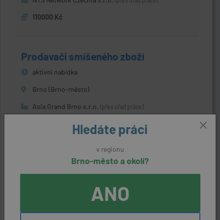
(přes úřad práce)
110000 Kč
Prodavači smíšeného zboží
aktivní nabídka
Brno (Brno-město)
Asia Grand Brno s.r.o.
(přes úřad práce)
22400 Kč
Hledáte práci
v regionu
Brno-město a okolí?
Kurýři - doručovatelé balíků a jídla
aktivní nabídka
ANO
Brno (Brno-město)
DeliveryHub s.r.o.
(přes úřad práce)