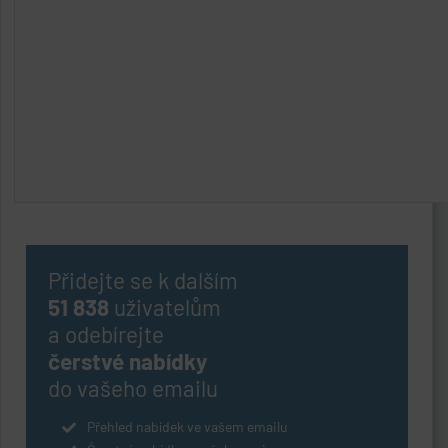
Přidejte se k dalším
51 838
uživatelům
a odebírejte
čerstvé nabídky
do vašeho emailu
Přehled nabídek ve vašem emailu