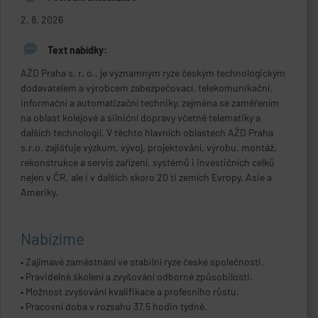
2. 8. 2026
Text nabídky:
AŽD Praha s. r. o., je významným ryze českým technologickým
dodavatelem a výrobcem zabezpečovací, telekomunikační,
informační a automatizační techniky, zejména se zaměřením
na oblast kolejové a silniční dopravy včetně telematiky a
dalších technologií. V těchto hlavních oblastech AŽD Praha
s.r.o. zajišťuje výzkum, vývoj, projektování, výrobu, montáž,
rekonstrukce a servis zařízení, systémů i investičních celků
nejen v ČR, ale i v dalších skoro 20 ti zemích Evropy, Asie a
Ameriky.
Nabízíme
• Zajímavé zaměstnání ve stabilní ryze české společnosti.
• Pravidelné školení a zvyšování odborné způsobilosti.
• Možnost zvyšování kvalifikace a profesního růstu.
• Pracovní doba v rozsahu 37,5 hodin týdně.