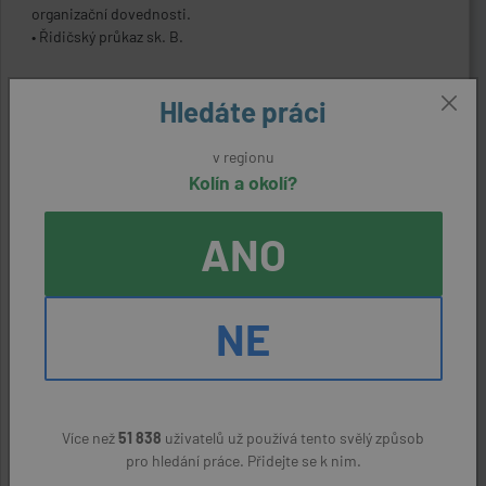
organizační dovednosti.
• Řidičský průkaz sk. B.
Pracovní náplň
Hledáte práci
• Řízení prováděné stavby v souladu s platnou legislativou.
v regionu
• Vedení stavebního deníku.
Kolín a okolí?
• Dohlížení na dodržování technologických předpisů.
• Kontrola dodržování bezpečnostních předpisů.
ANO
ODPOVĚDĚT NA NABÍDKU
NE
Kontaktní údaje
Zaměstnavatel:
Více než
51 838
uživatelů už používá tento svělý způsob
AŽD Praha s.r.o.
pro hledání práce. Přidejte se k nim.