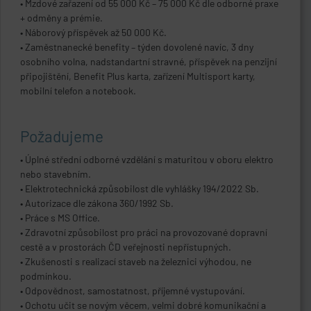
• Mzdové zařazení od 55 000 Kč – 75 000 Kč dle odborné praxe
+ odměny a prémie.
• Náborový příspěvek až 50 000 Kč.
• Zaměstnanecké benefity – týden dovolené navíc, 3 dny
osobního volna, nadstandartní stravné, příspěvek na penzijní
připojištění, Benefit Plus karta, zařízení Multisport karty,
mobilní telefon a notebook.
Požadujeme
• Úplné střední odborné vzdělání s maturitou v oboru elektro
nebo stavebním.
• Elektrotechnická způsobilost dle vyhlášky 194/2022 Sb.
• Autorizace dle zákona 360/1992 Sb.
• Práce s MS Office.
• Zdravotní způsobilost pro práci na provozované dopravní
cestě a v prostorách ČD veřejnosti nepřístupných.
• Zkušenosti s realizací staveb na železnici výhodou, ne
podmínkou.
• Odpovědnost, samostatnost, příjemné vystupování.
• Ochotu učit se novým věcem, velmi dobré komunikační a