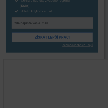
Čerstvé nabídky z vašeho regionu
(
Kolín
)
Jde to kdykoliv zrušit
ochrana osobních údajů