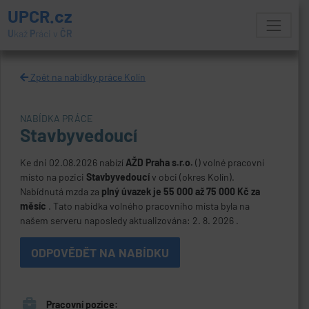
UPCR.cz
U
kaž
P
ráci v
ČR
Zpět na nabídky práce Kolín
NABÍDKA PRÁCE
Stavbyvedoucí
Ke dni 02.08.2026 nabízí
AŽD Praha s.r.o.
() volné pracovní
místo na pozici
Stavbyvedoucí
v obci
(okres Kolín).
Nabídnutá mzda za
plný úvazek je 55 000 až 75 000 Kč za
měsíc
. Tato nabídka volného pracovního místa byla na
našem serveru naposledy aktualizována: 2. 8. 2026 .
ODPOVĚDĚT NA NABÍDKU
Pracovní pozice: