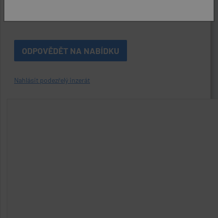
Kontaktní osoba:
Barbora Brabec Žáková , 720050708
ODPOVĚDĚT NA NABÍDKU
Nahlásit podezřelý inzerát