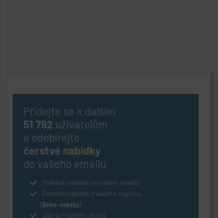
Přidejte se k dalším
51 792
uživatelům
a odebírejte
čerstvé nabídky
do vašeho emailu
Přehled nabídek ve vašem emailu
Čerstvé nabídky z vašeho regionu
(
Brno-město
)
Jde to kdykoliv zrušit