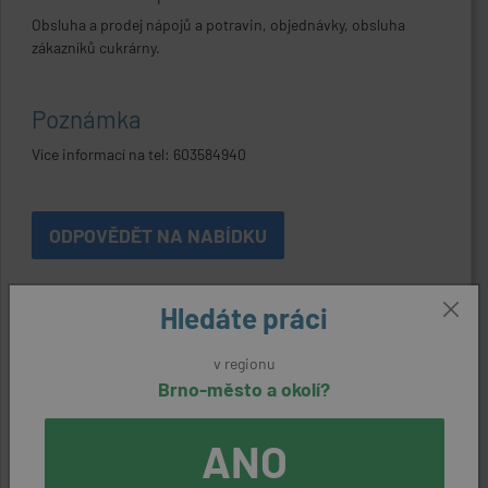
Obsluha a prodej nápojů a potravin, objednávky, obsluha
zákazníků cukrárny.
Poznámka
Více informací na tel: 603584940
ODPOVĚDĚT NA NABÍDKU
Hledáte práci
Kontaktní údaje
Zaměstnavatel:
v regionu
Brno-město a okolí?
Veřejná zeleň města Brna, příspěvková organizace
Kontaktní osoba:
ANO
Ing.Jozef Kasala, 739681827