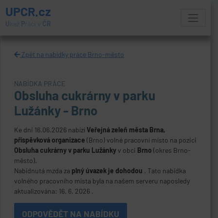
UPCR.cz
U
kaž
P
ráci v
ČR
Zpět na nabídky práce Brno-město
NABÍDKA PRÁCE
Obsluha cukrárny v parku
Lužánky - Brno
Ke dni 16.06.2026 nabízí
Veřejná zeleň města Brna,
příspěvková organizace
(Brno) volné pracovní místo na pozici
Obsluha cukrárny v parku Lužánky
v obci
Brno
(okres Brno-
město).
Nabídnutá mzda za
plný úvazek je dohodou
. Tato nabídka
volného pracovního místa byla na našem serveru naposledy
aktualizována: 16. 6. 2026 .
ODPOVĚDĚT NA NABÍDKU