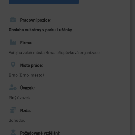
Pracovní pozice:
Obsluha cukrárny v parku Lužánky
Firma:
Veřejná zeleň města Brna, příspěvková organizace
Místo práce:
Brno (Brno-město)
Úvazek:
Plný úvazek
Mzda:
dohodou
Požadované vzdělání: