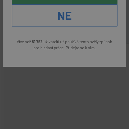
NE
ODPOVĚDĚT NA NABÍDKU
Nahlásit podezřelý inzerát
Více než
51 792
uživatelů už používá tento svělý způsob
pro hledání práce. Přidejte se k nim.