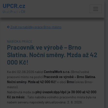
UPCR.cz
U
kaž
P
ráci v
ČR
Zpět na nabídky práce Brno-město
NABÍDKA PRÁCE
Pracovník ve výrobě – Brno
Slatina. Noční směny. Mzda až 42
000 Kč!
Ke dni 02.08.2026 nabízí
CentralWork s.r.o.
(Brno) volné
pracovní místo na pozici
Pracovník ve výrobě – Brno Slatina.
Noční směny. Mzda až 42 000 Kč!
v obci
Brno
(okres Brno-
město).
Nabídnutá mzda za
plný úvazek;dpp/dpč je 38 000 až 42 000
Kč za měsíc
. Tato nabídka volného pracovního místa byla na
našem serveru naposledy aktualizována: 2. 8. 2026 .