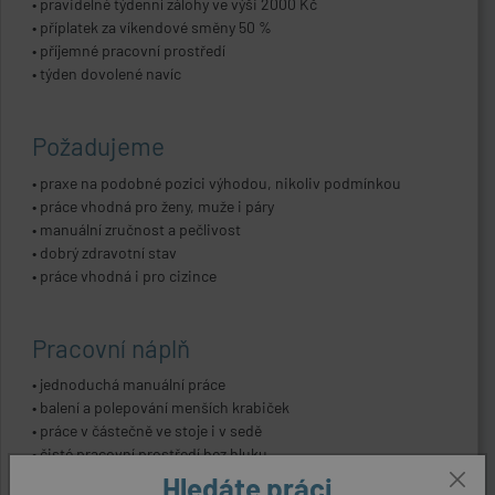
• pravidelné týdenní zálohy ve výši 2000 Kč
• příplatek za víkendové směny 50 %
• příjemné pracovní prostředí
• týden dovolené navíc
Požadujeme
• praxe na podobné pozici výhodou, nikoliv podmínkou
• práce vhodná pro ženy, muže i páry
• manuální zručnost a pečlivost
• dobrý zdravotní stav
• práce vhodná i pro cizince
Pracovní náplň
• jednoduchá manuální práce
• balení a polepování menších krabiček
• práce v částečně ve stoje i v sedě
• čisté pracovní prostředí bez hluku
• pomocné práce na pracovišti
Hledáte práci