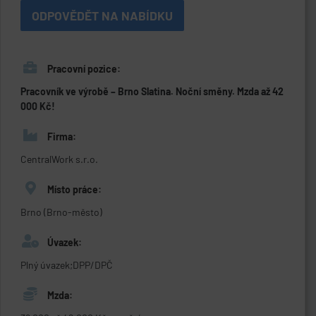
ODPOVĚDĚT NA NABÍDKU
Pracovní pozice:
Pracovník ve výrobě – Brno Slatina. Noční směny. Mzda až 42
000 Kč!
Firma:
CentralWork s.r.o.
Místo práce:
Brno (Brno-město)
Úvazek:
Plný úvazek;DPP/DPČ
Mzda: