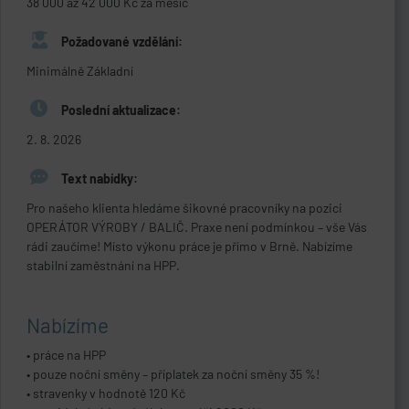
38 000 až 42 000 Kč za měsíc
Požadované vzdělání:
Minimálně Základní
Poslední aktualizace:
2. 8. 2026
Text nabídky:
Pro našeho klienta hledáme šikovné pracovníky na pozici
OPERÁTOR VÝROBY / BALIČ. Praxe není podmínkou – vše Vás
rádi zaučíme! Místo výkonu práce je přímo v Brně. Nabízíme
stabilní zaměstnání na HPP.
Nabízíme
• práce na HPP
• pouze noční směny – příplatek za noční směny 35 %!
• stravenky v hodnotě 120 Kč