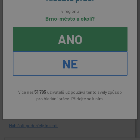
v regionu
ODPOVĚDĚT NA NABÍDKU
Brno-město a okolí?
ANO
Kontaktní údaje
Zaměstnavatel:
NE
CentralWork s.r.o.
Kontaktní osoba:
Andrea Slížková, +420 226 258 227
Více než
51 795
uživatelů už používá tento svělý způsob
pro hledání práce. Přidejte se k nim.
ODPOVĚDĚT NA NABÍDKU
Nahlásit podezřelý inzerát