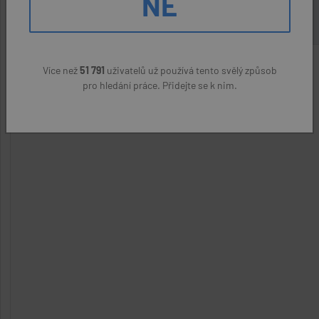
NE
Více než
51 791
uživatelů už používá tento svělý způsob
pro hledání práce. Přidejte se k nim.