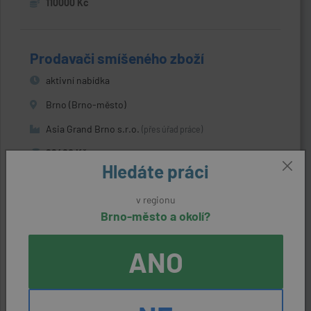
110000 Kč
Prodavači smíšeného zboží
aktivní nabídka
Brno (Brno-město)
Asia Grand Brno s.r.o.
(přes úřad práce)
22400 Kč
Hledáte práci
v regionu
Kurýři - doručovatelé balíků a jídla
Brno-město a okolí?
aktivní nabídka
ANO
Brno (Brno-město)
DeliveryHub s.r.o.
(přes úřad práce)
22400 - 23000 Kč