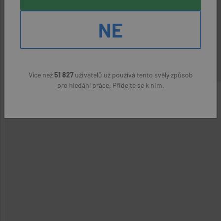
Hradec Králové
NE
BusLine KHK s.r.o.
(přes úřad práce)
25000 Kč
Více než
51 827
uživatelů už používá tento svělý způsob
pro hledání práce. Přidejte se k nim.