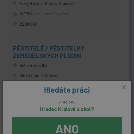
Nový Bydžov (Hradec Králové)
WEPOL, a.s.
(přes úřad práce)
22000 Kč
PĚSTITELÉ / PĚSTITELKY
ZEMĚDĚLSKÝCH PLODIN
aktivní nabídka
okres Hradec Králové
Zemědělské družstvo Všestary
(přes úřad práce)
Hledáte práci
27328 Kč
v regionu
Hradec Králové a okolí?
ŘIDIČ / ŘIDIČKA AUTOBUSU
ANO
aktivní nabídka