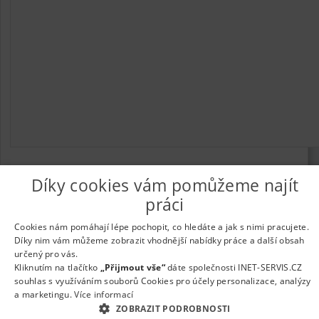
Díky cookies vám pomůžeme najít
práci
© 2026
UkažPráci.cz
| Nabídka práce - zaměstnání
Informace o webu a kontakt na provozovatele
|
Podmínky
Cookies nám pomáhají lépe pochopit, co hledáte a jak s nimi pracujete.
webu
|
Vložit inzerát
|
Odběr novinek
|
Odstranění inzerátu
|
Díky nim vám můžeme zobrazit vhodnější nabídky práce a další obsah
Nastavení cookies
určený pro vás.
Kliknutím na tlačítko
„Přijmout vše“
dáte společnosti INET-SERVIS.CZ
souhlas s využíváním souborů Cookies pro účely personalizace, analýzy
a marketingu.
Více informací
ZOBRAZIT PODROBNOSTI