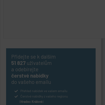
Přidejte se k dalším
51 827
uživatelům
a odebírejte
čerstvé nabídky
do vašeho emailu
Přehled nabídek ve vašem emailu
Čerstvé nabídky z vašeho regionu
(
Hradec Králové
)