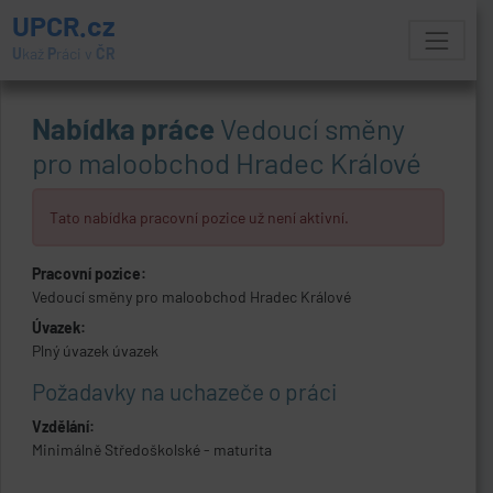
UPCR.cz
U
kaž
P
ráci v
ČR
Nabídka práce
Vedoucí směny
pro maloobchod Hradec Králové
Tato nabídka pracovní pozice už není aktivní.
Pracovní pozice:
Vedoucí směny pro maloobchod Hradec Králové
Úvazek:
Plný úvazek úvazek
Požadavky na uchazeče o práci
Vzdělání:
Minimálně Středoškolské - maturita