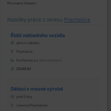
Minimálně Základní
Nabídky práce z okresu
Prachatice
Řidič nákladního vozidla
aktivní nabídka
Prachatice
Koritensky a.s.
(přes úřad práce)
22400 Kč
Dělníci v masné výrobě
před 5 dny
Lhenice (Prachatice)