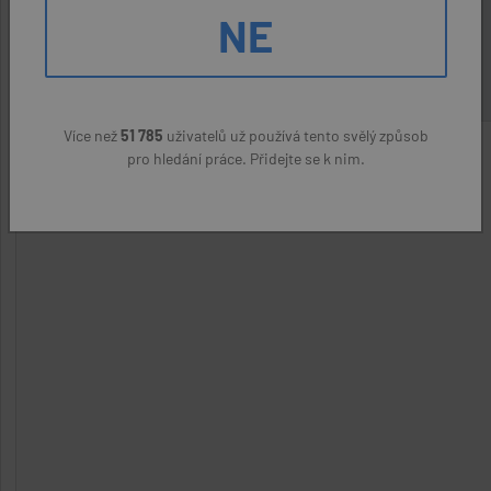
práce)
NE
35000 Kč
Více než
51 785
uživatelů už používá tento svělý způsob
pro hledání práce. Přidejte se k nim.