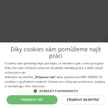
Díky cookies vám pomůžeme najít
práci
© 2026
UkažPráci.cz
| Nabídka práce - zaměstnání
Informace o webu a kontakt na provozovatele
|
Podmínky
Cookies nám pomáhají lépe pochopit, co hledáte a jak s nimi pracujete.
webu
|
Vložit inzerát
|
Odběr novinek
|
Odstranění inzerátu
|
Díky nim vám můžeme zobrazit vhodnější nabídky práce a další obsah
Nastavení cookies
určený pro vás.
Kliknutím na tlačítko
„Přijmout vše“
dáte společnosti INET-SERVIS.CZ
souhlas s využíváním souborů Cookies pro účely personalizace, analýzy
a marketingu.
Více informací
ZOBRAZIT PODROBNOSTI
PŘIJMOUT VŠE
PŘIJMOUT NEZBYTNÉ