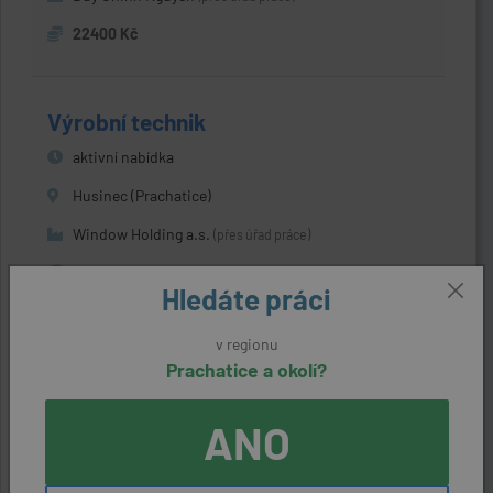
22400 Kč
Výrobní technik
aktivní nabídka
Husinec (Prachatice)
Window Holding a.s.
(přes úřad práce)
27328 Kč
Hledáte práci
v regionu
Operátor NC
Prachatice a okolí?
aktivní nabídka
ANO
Vimperk (Prachatice)
ROHDE & SCHWARZ závod Vimperk, s.r.o.
(přes úřad