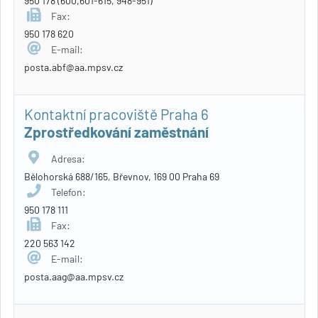
950 178 (600,601-615, 948-951)
Fax:
950 178 620
E-mail:
posta.abf@aa.mpsv.cz
Kontaktní pracoviště Praha 6
Zprostředkování zaměstnání
Adresa:
Bělohorská 688/165, Břevnov, 169 00 Praha 69
Telefon:
950 178 111
Fax:
220 563 142
E-mail:
posta.aag@aa.mpsv.cz