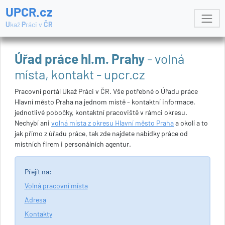
UPCR.cz
U
kaž
P
ráci v
ČR
Úřad práce hl.m. Prahy
- volná
místa, kontakt - upcr.cz
Pracovní portál Ukaž Práci v ČR. Vše potřebné o Úřadu práce
Hlavní město Praha na jednom místě - kontaktní informace,
jednotlivé pobočky, kontaktní pracoviště v rámci okresu.
Nechybí ani
volná místa z okresu Hlavní město Praha
a okolí a to
jak přímo z úřadu práce, tak zde najdete nabídky práce od
místních firem i personálních agentur.
Přejít na:
Volná pracovní místa
Adresa
Kontakty