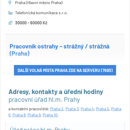
Praha (Hlavní město Praha)
Telefonická komunikace s.r.o.
30000 - 60000 Kč
Pracovník ostrahy – strážný / strážná
(Praha)
před týdnem
DALŠÍ VOLNÁ MÍSTA PRAHA ZDE NA SERVERU (7693)
Praha (Hlavní město Praha)
Rambrok, s.r.o.
Adresy, kontakty a úřední hodiny
27500 - 32000 Kč
pracovní úřad hl.m. Prahy
a kontaktní pracoviště:
Praha 2
,
Praha 3
,
Praha 4
,
Praha 5
,
Praha
6
,
Praha 8
,
Praha 9
,
Praha 10
.
Úřad práce hl.m. Prahy