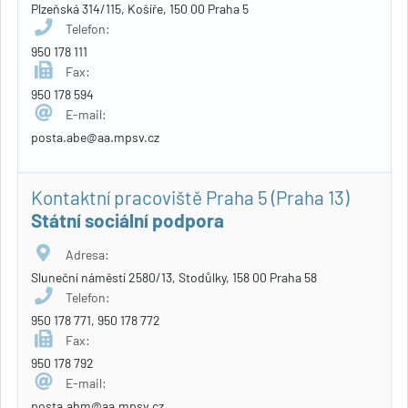
Plzeňská 314/115, Košíře, 150 00 Praha 5
Telefon:
950 178 111
Fax:
950 178 594
E-mail:
posta.abe@aa.mpsv.cz
Kontaktní pracoviště Praha 5 (Praha 13)
Státní sociální podpora
Adresa:
Sluneční náměstí 2580/13, Stodůlky, 158 00 Praha 58
Telefon:
950 178 771, 950 178 772
Fax:
950 178 792
E-mail:
posta.abm@aa.mpsv.cz