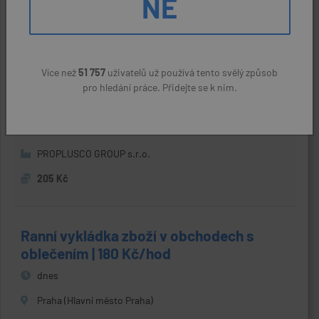
NE
Zkušený řidič retraku? Máme pro tebe
místo! Odvoz do skladu + týdenní
Více než
51 757
uživatelů už používá tento svělý způsob
výplata.
pro hledání práce. Přidejte se k nim.
dnes
Praha (Hlavní město Praha)
PROPLUSCO GROUP s.r.o.
205 Kč
Ranní vykládka zboží v obchodech s
oblečením | 180 Kč/hod
dnes
Praha (Hlavní město Praha)