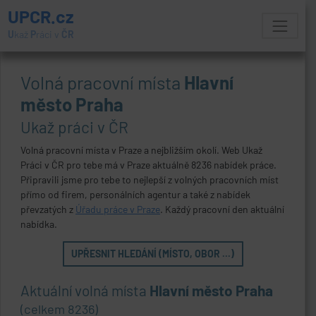
UPCR.cz
U
kaž
P
ráci v
ČR
Volná pracovní místa
Hlavní
město Praha
Ukaž práci v ČR
Volná pracovní místa v Praze a nejbližším okolí. Web Ukaž
Práci v ČR pro tebe má v Praze aktuálně 8236 nabídek práce.
Připravili jsme pro tebe to nejlepší z volných pracovních míst
přímo od firem, personálních agentur a také z nabídek
převzatých z
Úřadu práce v Praze
. Každý pracovní den aktuální
nabídka.
UPŘESNIT HLEDÁNÍ (MÍSTO, OBOR ...)
Aktuální volná místa
Hlavní město Praha
(celkem 8236)