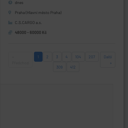
dnes
Praha (Hlavní město Praha)
C.S.CARGO a.s.
48000 - 60000 Kč
«
1
2
3
4
104
207
Další
Předchozí
»
309
412