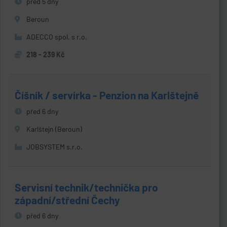
před 5 dny
Beroun
ADECCO spol. s r.o.
218 - 239 Kč
Číšník / servírka - Penzion na Karlštejně
před 6 dny
Karlštejn (Beroun)
JOBSYSTEM s.r.o.
Servisní technik/technička pro
západní/střední Čechy
před 6 dny