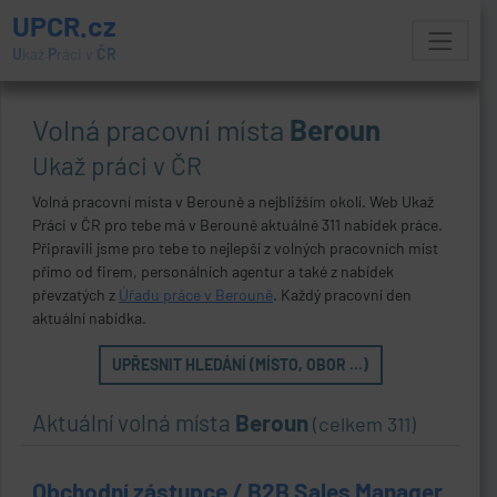
UPCR.cz
U
kaž
P
ráci v
ČR
Volná pracovní místa
Beroun
Ukaž práci v ČR
Volná pracovní místa v Berouně a nejbližším okolí. Web Ukaž
Práci v ČR pro tebe má v Berouně aktuálně 311 nabídek práce.
Připravili jsme pro tebe to nejlepší z volných pracovních míst
přímo od firem, personálních agentur a také z nabídek
převzatých z
Úřadu práce v Berouně
. Každý pracovní den
aktuální nabídka.
UPŘESNIT HLEDÁNÍ (MÍSTO, OBOR ...)
Aktuální volná místa
Beroun
(celkem 311)
Obchodní zástupce / B2B Sales Manager