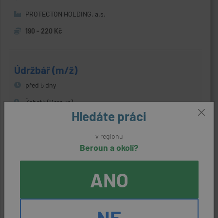
PROTECTON HOLDING, a.s.
190 - 220 Kč
Údržbář (m/ž)
před 5 dny
Žebrák (Beroun)
Hledáte práci
Hofmann Wizard s.r.o. Plzeň Prešovská 4 301 00 Plzeň
37700 - 47000 Kč
v regionu
Beroun a okolí?
ANO
Doplňovač/ka zboží - drogerie a nápoje |
až 190 Kč/hod.
před 5 dny
NE