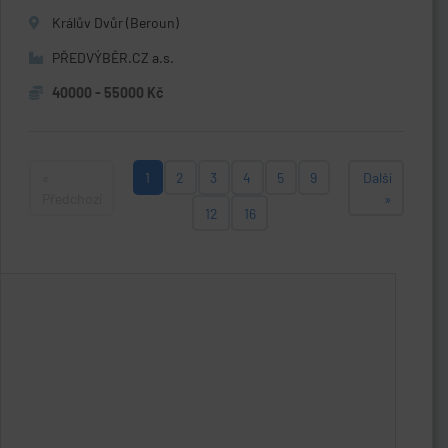
Králův Dvůr (Beroun)
PŘEDVÝBĚR.CZ a.s.
40000 - 55000 Kč
«
1
2
3
4
5
9
Další
Předchozí
»
12
16