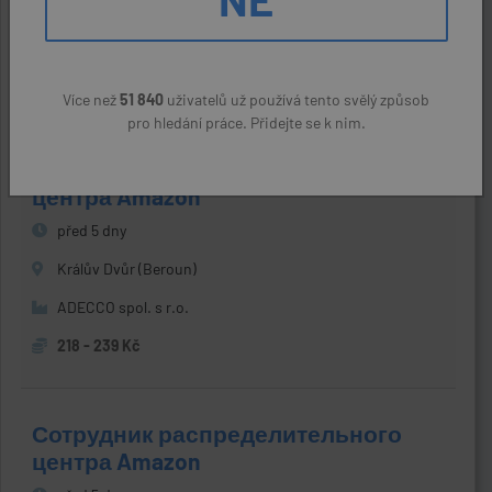
Králův Dvůr (Beroun)
Natanna s.r.o.
190 - 200 Kč
Více než
51 840
uživatelů už používá tento svělý způsob
pro hledání práce. Přidejte se k nim.
Сотрудник распределительного
центра Amazon
před 5 dny
Králův Dvůr (Beroun)
ADECCO spol. s r.o.
218 - 239 Kč
Сотрудник распределительного
центра Amazon