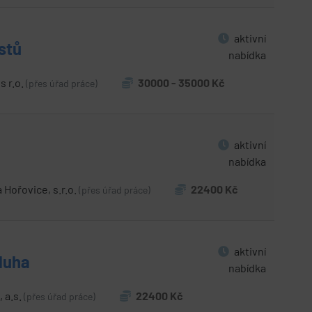
aktivní
stů
nabídka
s r.o.
30000 - 35000 Kč
(přes úřad práce)
aktivní
nabídka
a Hořovice, s.r.o.
22400 Kč
(přes úřad práce)
aktivní
luha
nabídka
, a.s.
22400 Kč
(přes úřad práce)