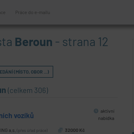
áce
Práce do e-mailu
sta
Beroun
- strana 12
DÁNÍ (MÍSTO, OBOR ...)
un
(celkem 306)
aktivní
ních vozíků
nabídka
NG a.s.
32000 Kč
(přes úřad práce)