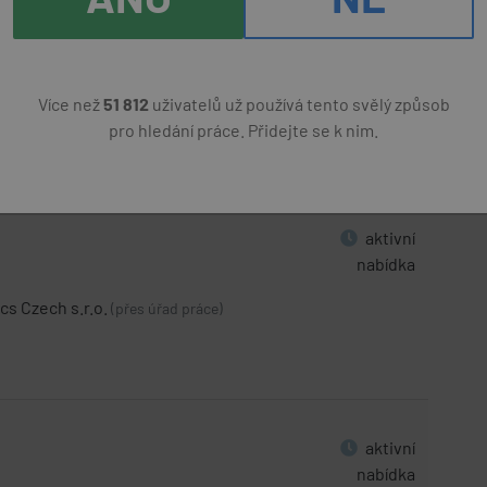
racování výrobků z
aktivní
nabídka
Více než
51 812
uživatelů už používá tento svělý způsob
pro hledání práce. Přidejte se k nim.
 r.o.
30000 Kč
(přes úřad práce)
aktivní
nabídka
cs Czech s.r.o.
(přes úřad práce)
aktivní
nabídka