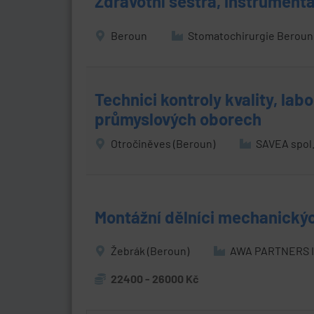
Zdravotní sestra, instrument
Beroun
Stomatochirurgie Beroun, 
Technici kontroly kvality, lab
průmyslových oborech
Otročiněves (Beroun)
SAVEA spol. 
Montážní dělníci mechanickýc
Žebrák (Beroun)
AWA PARTNERS Int
22400 - 26000 Kč