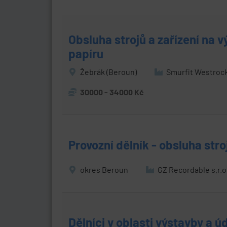
Obsluha strojů a zařízení na 
papíru
Žebrák (Beroun)
Smurfit Westrock
30000 - 34000 Kč
Provozní dělník - obsluha stroje
okres Beroun
GZ Recordable s.r.o
Dělníci v oblasti výstavby a 