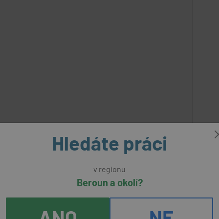
Hledáte práci
aktivní
ýrobu skla
nabídka
v regionu
Beroun a okolí?
International,spol. s r.o.
(přes úřad práce)
ANO
NE