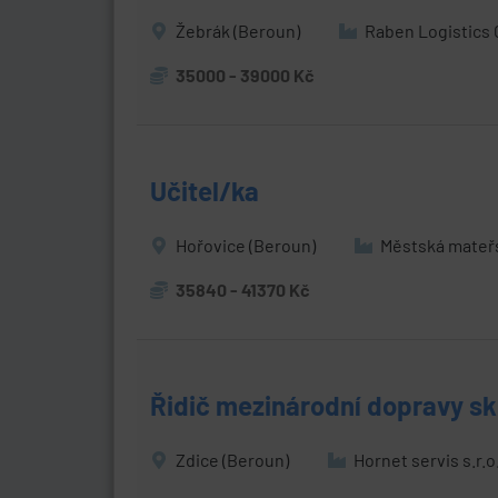
Žebrák (Beroun)
Raben Logistics C
35000 - 39000 Kč
Učitel/ka
Hořovice (Beroun)
Městská mateřs
35840 - 41370 Kč
Řidič mezinárodní dopravy sk
Zdice (Beroun)
Hornet servis s.r.o