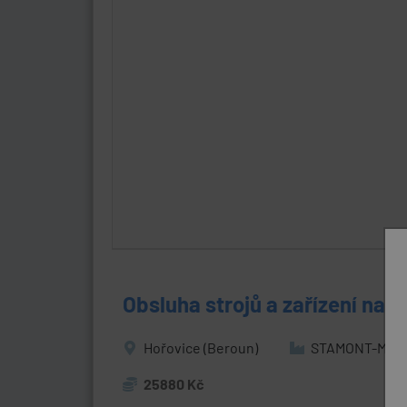
Obsluha strojů a zařízení na v
Hořovice (Beroun)
STAMONT-METAL 
25880 Kč