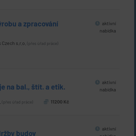
výrobu a zpracování
aktivní
nabídka
 Czech s.r.o.
(přes úřad práce)
aktivní
 na bal., štít. a etik.
nabídka
.
11200 Kč
(přes úřad práce)
aktivní
údržby budov
nabídka