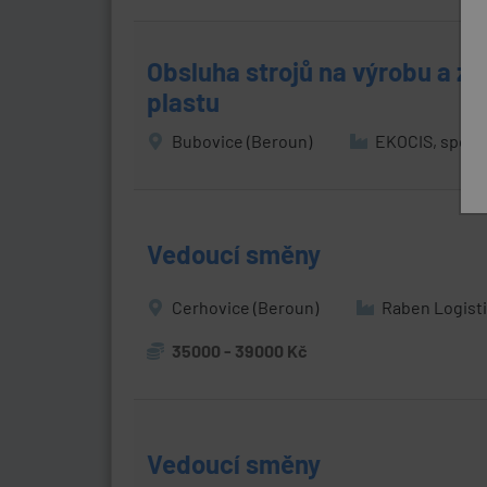
Obsluha strojů na výrobu a zp
plastu
Bubovice (Beroun)
EKOCIS, spol. s
Vedoucí směny
Cerhovice (Beroun)
Raben Logisti
35000 - 39000 Kč
Vedoucí směny