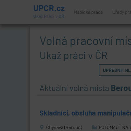
UPCR.cz
Nabídka práce
Úřady pr
U
kaž
P
ráci v
ČR
Volná pracovní mí
Ukaž práci v ČR
UPŘESNIT HLE
Aktuální volná místa
Bero
Skladníci, obsluha manipulač
Chyňava (Beroun)
POTOMAC TRADI