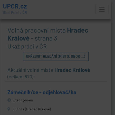
UPCR.cz
U
kaž
P
ráci v
ČR
Volná pracovní místa
Hradec
Králové
- strana 3
Ukaž práci v ČR
UPŘESNIT HLEDÁNÍ (MÍSTO, OBOR ...)
Aktuální volná místa
Hradec Králové
(celkem 870)
Zámečník/ce - odjehlovač/ka
před týdnem
Libřice (Hradec Králové)