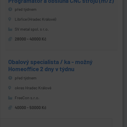
Programátor a obsluha CNC strojů (m/ž)
před týdnem
Libřice (Hradec Králové)
SV metal spol. s r.o.
28000 - 40000 Kč
Obalový specialista / ka - možný
Homeoffice 2 dny v týdnu
před týdnem
okres Hradec Králové
FreeCon s.r.o.
40000 - 50000 Kč