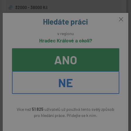
32000 - 38000 Kč
Hledáte práci
Úklid bytových domů
v regionu
Hradec Králové a okolí?
před týdnem
Hradec Králové
ANO
Andulka services s.r.o.
37000 - 43000 Kč
NE
Účastník marketingového výzkumu – v
rámci celé ČR
Více než
51 825
uživatelů už používá tento svělý způsob
před týdnem
pro hledání práce. Přidejte se k nim.
Hradec Králové