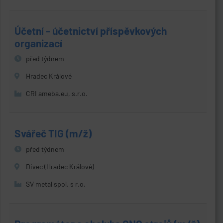
Účetní - účetnictví příspěvkových
organizací
před týdnem
Hradec Králové
CRI ameba.eu, s.r.o.
Svářeč TIG (m/ž)
před týdnem
Divec (Hradec Králové)
SV metal spol. s r.o.