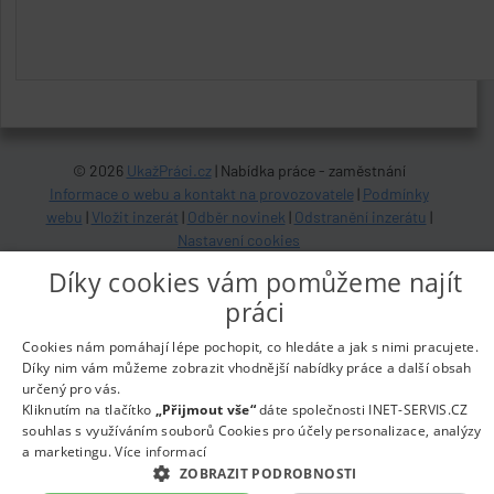
© 2026
UkažPráci.cz
| Nabídka práce - zaměstnání
Informace o webu a kontakt na provozovatele
|
Podmínky
webu
|
Vložit inzerát
|
Odběr novinek
|
Odstranění inzerátu
|
Nastavení cookies
Díky cookies vám pomůžeme najít
práci
Cookies nám pomáhají lépe pochopit, co hledáte a jak s nimi pracujete.
Díky nim vám můžeme zobrazit vhodnější nabídky práce a další obsah
určený pro vás.
Kliknutím na tlačítko
„Přijmout vše“
dáte společnosti INET-SERVIS.CZ
souhlas s využíváním souborů Cookies pro účely personalizace, analýzy
a marketingu.
Více informací
ZOBRAZIT PODROBNOSTI