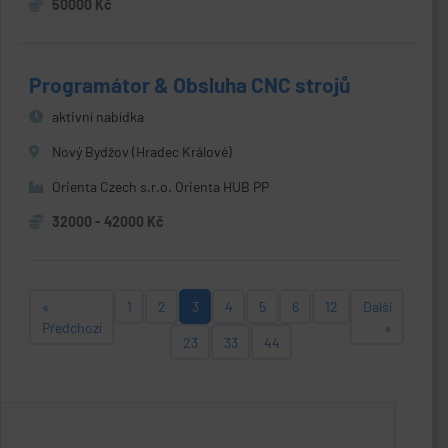
50000 Kč
Programátor & Obsluha CNC strojů
aktivní nabídka
Nový Bydžov (Hradec Králové)
Orienta Czech s.r.o. Orienta HUB PP
32000 - 42000 Kč
«
1
2
3
4
5
6
12
Další
Předchozí
»
23
33
44