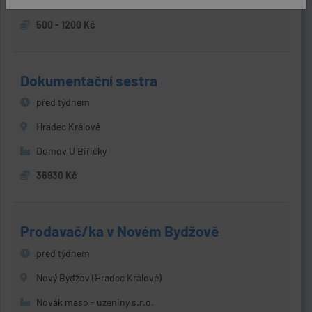
SIMPLY5 s.r.o.
500 - 1200 Kč
Dokumentační sestra
před týdnem
Hradec Králové
Domov U Biřičky
36930 Kč
Prodavač/ka v Novém Bydžově
před týdnem
Nový Bydžov (Hradec Králové)
Novák maso - uzeniny s.r.o.