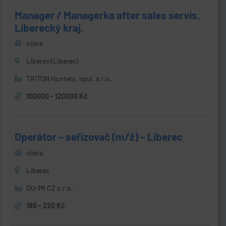
Manager / Managerka after sales servis,
Liberecký kraj.
včera
LIberec (Liberec)
TRITON Hunters, spol. s r.o.
100000 - 120000 Kč
Operátor – seřizovač (m/ž) – Liberec
včera
Liberec
DU-MI CZ s.r.o.
180 - 220 Kč