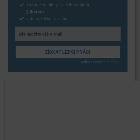
Čerstvé nabídky z vašeho regionu
(
Liberec
)
Jde to kdykoliv zrušit
ochrana osobních údajů