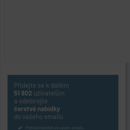
Přidejte se k dalším
51 802
uživatelům
a odebírejte
čerstvé nabídky
do vašeho emailu
Přehled nabídek ve vašem emailu