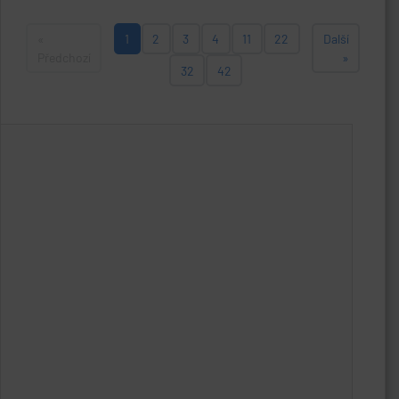
«
1
2
3
4
11
22
Další
Předchozí
»
32
42