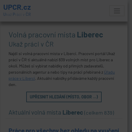
UPCR.cz
U
kaž
P
ráci v
ČR
Volná pracovní místa
Liberec
Ukaž práci v ČR
Najdi si volná pracovní místa v Liberci. Pracovní portál Ukaž
práci v ČR ti aktuálně nabízí 839 volných míst pro Liberec a
okolí. Můžeš si vybírat nabídky od přímých zadavatelů,
personálních agentur a nebo tipy na práci přebírané z
Úřadu
práce v Liberci
. Aktuální nabídky přidáváme každý pracovní
den.
UPŘESNIT HLEDÁNÍ (MÍSTO, OBOR ...)
Aktuální volná místa
Liberec
(celkem 839)
Práce pro všechny bez ohledu na vyučení