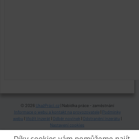
© 2026
UkažPráci.cz
| Nabídka práce - zaměstnání
Informace o webu a kontakt na provozovatele
|
Podmínky
webu
|
Vložit inzerát
|
Odběr novinek
|
Odstranění inzerátu
|
Nastavení cookies
Díky cookies vám pomůžeme najít