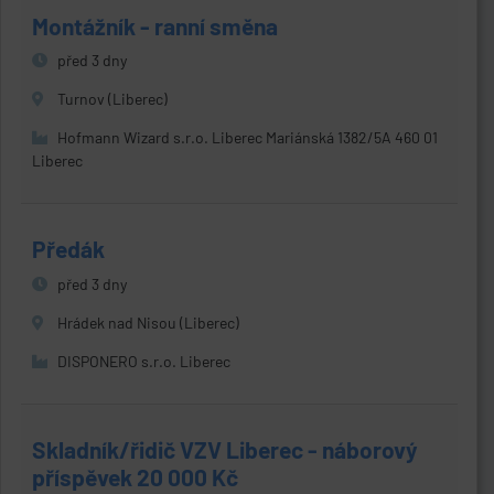
Montážník - ranní směna
před 3 dny
Turnov (Liberec)
Hofmann Wizard s.r.o. Liberec Mariánská 1382/5A 460 01
Liberec
Předák
před 3 dny
Hrádek nad Nisou (Liberec)
DISPONERO s.r.o. Liberec
Skladník/řidič VZV Liberec - náborový
příspěvek 20 000 Kč