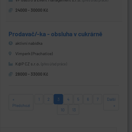
(přes úřad práce)
24000 - 30000 Kč
Prodavač/-ka - obsluha v cukrárně
aktivní nabídka
Vimperk (Prachatice)
K@P CZ s.r.o.
(přes úřad práce)
28000 - 33000 Kč
«
1
2
3
4
5
6
7
Další
Předchozí
»
10
13