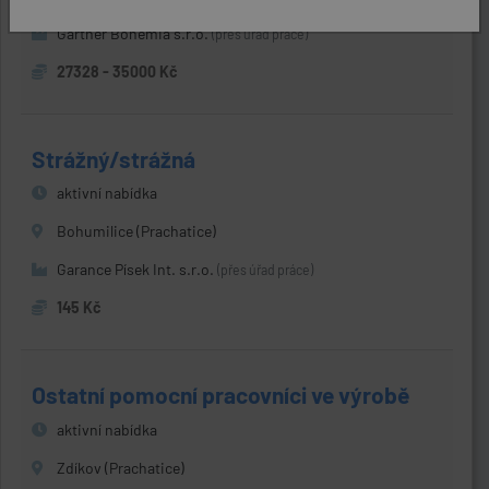
Gartner Bohemia s.r.o.
(přes úřad práce)
27328 - 35000 Kč
Strážný/strážná
aktivní nabídka
Bohumilice (Prachatice)
Garance Písek Int. s.r.o.
(přes úřad práce)
145 Kč
Ostatní pomocní pracovníci ve výrobě
aktivní nabídka
Zdíkov (Prachatice)