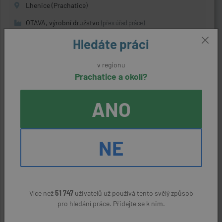
Lhenice (Prachatice)
OTAVA, výrobní družstvo
(přes úřad práce)
144 Kč
Hledáte práci
v regionu
Prachatice a okolí?
Obsluha v jídelně/restauraci hotelu
aktivní nabídka
ANO
Stachy (Prachatice)
Alteris s.r.o.
(přes úřad práce)
NE
30000 - 33000 Kč
Administrativní pracovník (m/ž)
Více než
51 747
uživatelů už používá tento svělý způsob
aktivní nabídka
pro hledání práce. Přidejte se k nim.
Netolice (Prachatice)