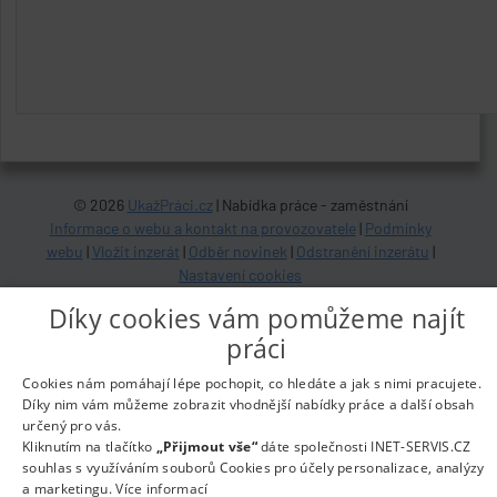
© 2026
UkažPráci.cz
| Nabídka práce - zaměstnání
Informace o webu a kontakt na provozovatele
|
Podmínky
webu
|
Vložit inzerát
|
Odběr novinek
|
Odstranění inzerátu
|
Nastavení cookies
Díky cookies vám pomůžeme najít
práci
Cookies nám pomáhají lépe pochopit, co hledáte a jak s nimi pracujete.
Díky nim vám můžeme zobrazit vhodnější nabídky práce a další obsah
určený pro vás.
Kliknutím na tlačítko
„Přijmout vše“
dáte společnosti INET-SERVIS.CZ
souhlas s využíváním souborů Cookies pro účely personalizace, analýzy
a marketingu.
Více informací