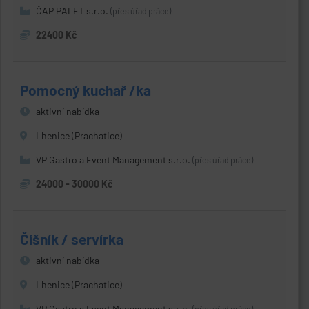
ČAP PALET s.r.o.
(přes úřad práce)
22400 Kč
Pomocný kuchař /ka
aktivní nabídka
Lhenice (Prachatice)
VP Gastro a Event Management s.r.o.
(přes úřad práce)
24000 - 30000 Kč
Číšník / servírka
aktivní nabídka
Lhenice (Prachatice)
VP Gastro a Event Management s.r.o.