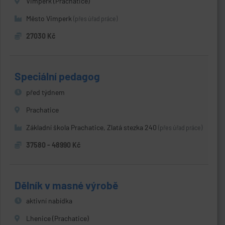
Vimperk (Prachatice)
Město Vimperk
(přes úřad práce)
27030 Kč
Speciální pedagog
před týdnem
Prachatice
Základní škola Prachatice, Zlatá stezka 240
(přes úřad práce)
37580 - 48990 Kč
Dělník v masné výrobě
aktivní nabídka
Lhenice (Prachatice)