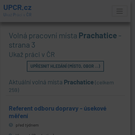
UPCR.cz
U
kaž
P
ráci v
ČR
Volná pracovní místa
Prachatice
-
strana 3
Ukaž práci v ČR
UPŘESNIT HLEDÁNÍ (MÍSTO, OBOR ...)
Aktuální volná místa
Prachatice
(celkem
259)
Referent odboru dopravy - úsekové
měření
před týdnem