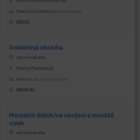
Horní Vltavice (Prachatice)
Obec Horní Vltavice
(přes úřad práce)
200 Kč
Snídaňová obsluha
aktivní nabídka
Stachy (Prachatice)
Alteris s.r.o.
(přes úřad práce)
28000 Kč
Montážní dělník/ce navíjení a montáž
cívek
aktivní nabídka