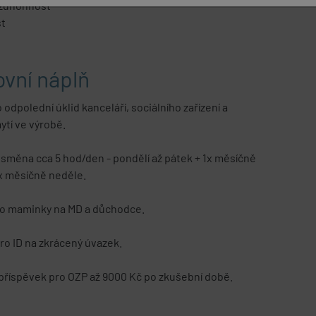
ezúhonnost
st
vní náplň
 odpolední úklid kanceláří, sociálního zařízení a
ytí ve výrobě.
směna cca 5 hod/den - pondělí až pátek + 1x měsíčně
x měsíčně neděle.
o maminky na MD a důchodce.
ro ID na zkrácený úvazek.
říspěvek pro OZP až 9000 Kč po zkušební době.