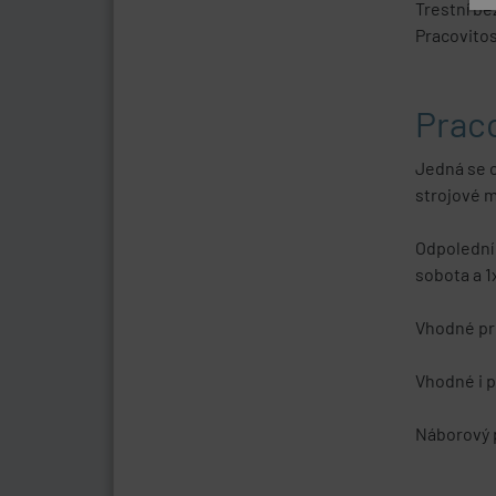
Trestní b
Pracovito
Praco
Jedná se o
strojové m
Odpolední 
sobota a 1
Vhodné pr
Vhodné i p
Náborový p