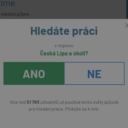
zíme
 měsíční příjem
racovní prostředí
Hledáte práci
lní vybavení a kvalitní pracovní ustrojení
 ČID, PID, ZPS
příspěvek pro OZP 9.000 Kč
v regionu
pní a zajímavá práce
Česká Lípa a okolí?
bilní společnosti s dlouholetou tradicí
pracovně právní vztah na hlavní pracovní poměr
ou spolupráci
ANO
NE
kráceného úvazku
na produkty Datart
if O2 Family i pro členy Vaší rodiny
Více než
51 783
uživatelů už používá tento svělý způsob
pro hledání práce. Přidejte se k nim.
dujeme
st