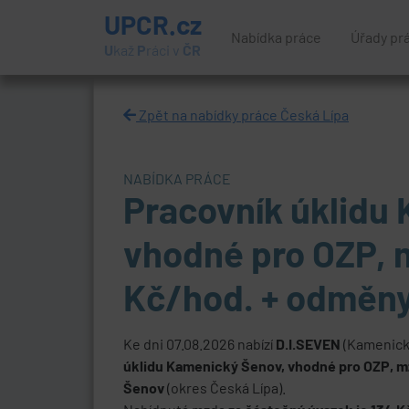
UPCR.cz
Nabídka práce
Úřady pr
U
kaž
P
ráci v
ČR
Zpět na nabídky práce Česká Lípa
NABÍDKA PRÁCE
Pracovník úklidu
vhodné pro OZP, 
Kč/hod. + odměn
Ke dni 07.08.2026 nabízí
D.I.SEVEN
(Kamenický
úklidu Kamenický Šenov, vhodné pro OZP, m
Šenov
(okres Česká Lípa).