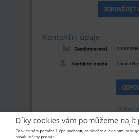
ODPOVĚDĚT 
Kontaktní údaje
D.I.SEVEN
Zaměstnavatel:
Kamila Nov
Kontaktní osoba:
ODPO
Nahlásit p
Díky cookies vám pomůžeme najít 
Cookies nám pomáhají lépe pochopit, co hledáte a jak s nimi pracuj
obsah určený pro vás.