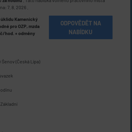
č za hodinu
. Tato nabídka volného pracovního místa
: 7. 8. 2026 .
 úklidu Kamenický
ODPOVĚDĚT NA
odné pro OZP, mzda
NABÍDKU
Kč/hod. + odměny
 Šenov (Česká Lípa)
úvazek
hodinu
Základní