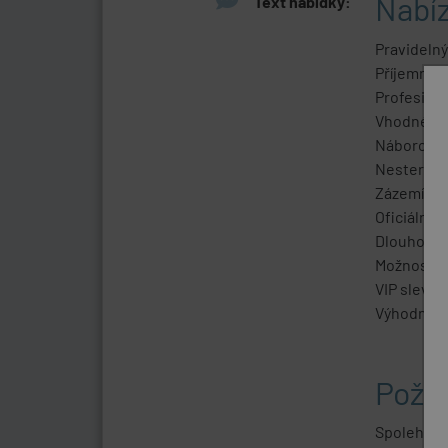
Nabí
Text nabídky:
Pravidelný
Příjemné p
Profesioná
Vhodné pro
Náborový 
Nestereoty
Zázemí sta
Oficiální 
Dlouhodob
Možnost z
VIP sleva 
Výhodný tar
Poža
Spolehlivo