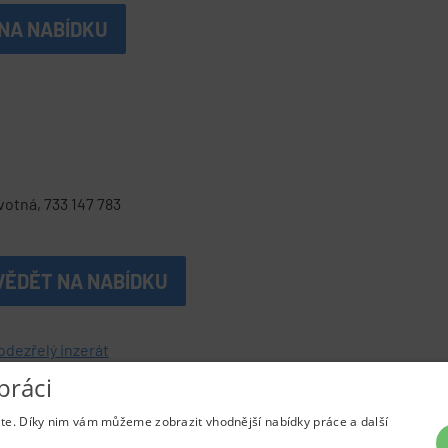
NA NABÍDKU
otná, 733 147 783
VĚDĚT NA NABÍDKU
odezřelý inzerát
práci
ete. Díky nim vám můžeme zobrazit vhodnější nabídky práce a další