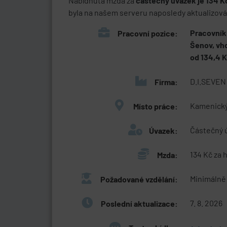
Nabídnutá mzda za
částečný úvazek je 134 K
byla na našem serveru naposledy aktualizována
Pracovník
Pracovní pozice:
Šenov, vh
od 134,4 
D.I.SEVEN
Firma:
Kamenický
Místo práce:
Částečný 
Úvazek:
134 Kč za 
Mzda:
Minimálně 
Požadované vzdělání:
7. 8. 2026
Poslední aktualizace: