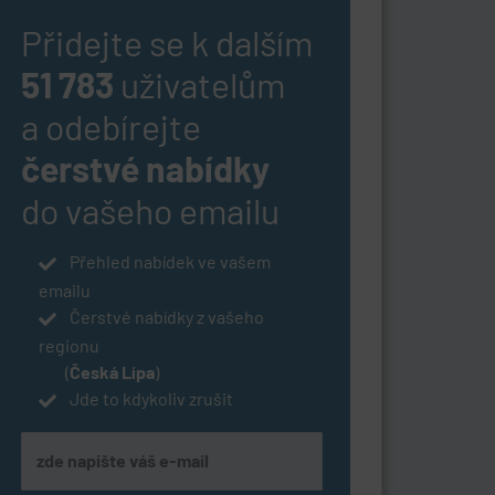
Přidejte se k dalším
51 783
uživatelům
a odebírejte
čerstvé nabídky
do vašeho emailu
Přehled nabídek ve vašem
emailu
Čerstvé nabídky z vašeho
regionu
(
Česká Lípa
)
Jde to kdykoliv zrušit