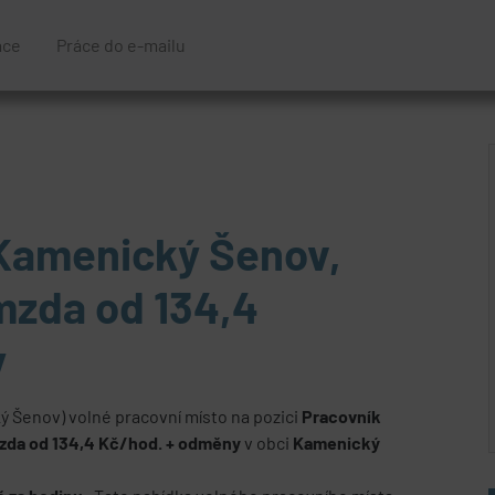
áce
Práce do e-mailu
 Kamenický Šenov,
mzda od 134,4
y
 Šenov) volné pracovní místo na pozici
Pracovník
zda od 134,4 Kč/hod. + odměny
v obci
Kamenický