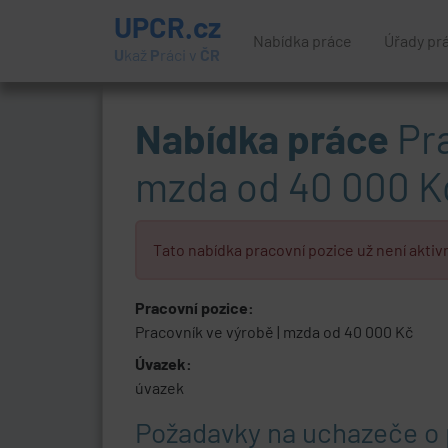
UPCR.cz
Nabídka práce
Úřady pr
U
kaž
P
ráci v
ČR
Nabídka práce
Pra
mzda od 40 000 K
Tato nabídka pracovní pozice už není aktivn
Pracovní pozice:
Pracovník ve výrobě | mzda od 40 000 Kč
Úvazek:
úvazek
Požadavky na uchazeče o 