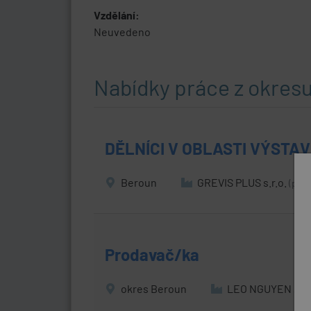
Vzdělání:
Neuvedeno
Nabídky práce z okres
DĚLNÍCI V OBLASTI VÝSTA
Beroun
GREVIS PLUS s.r.o.
(přes
Prodavač/ka
okres Beroun
LEO NGUYEN s.r.