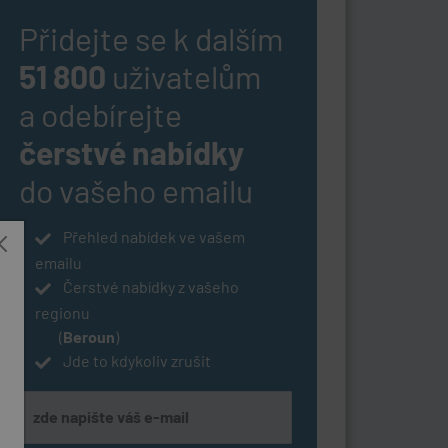
Přidejte se k dalším
51 800
uživatelům
a odebírejte
čerstvé nabídky
do vašeho emailu
Přehled nabídek ve vašem
emailu
Čerstvé nabídky z vašeho
regionu
(
Beroun
)
Jde to kdykoliv zrušit