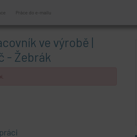
áce
Práce do e-mailu
covník ve výrobě |
č - Žebrák
í.
práci