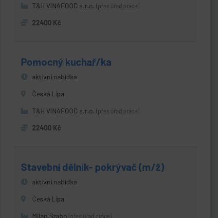
T&H VINAFOOD s.r.o.
(přes úřad práce)
22400 Kč
Pomocný kuchař/ka
aktivní nabídka
Česká Lípa
T&H VINAFOOD s.r.o.
(přes úřad práce)
22400 Kč
Stavební dělník- pokrývač (m/ž)
aktivní nabídka
Česká Lípa
Milan Szabo
(přes úřad práce)