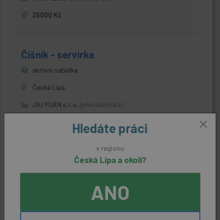
25000 Kč
Číšník - servírka
aktivní nabídka
Česká Lípa
JIU YUAN s.r.o.
(přes úřad práce)
22400 Kč
Hledáte práci
v regionu
Česká Lípa a okolí?
Pomocný kuchař (m/ž)
aktivní nabídka
ANO
Česká Lípa
Karki s.r.o.
(přes úřad práce)