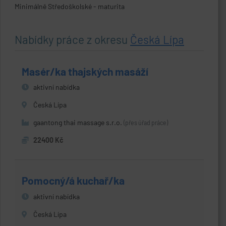
Minimálně Středoškolské - maturita
Nabídky práce z okresu
Česká Lípa
Masér/ka thajských masáží
aktivní nabídka
Česká Lípa
gaantong thai massage s.r.o.
(přes úřad práce)
22400 Kč
Pomocný/á kuchař/ka
aktivní nabídka
Česká Lípa