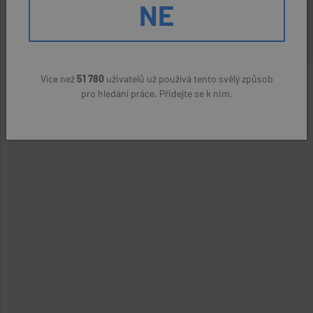
NE
22400 Kč
Více než
51 780
uživatelů už používá tento svělý způsob
pro hledání práce. Přidejte se k nim.