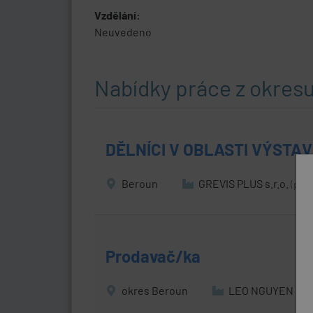
Vzdělání:
Neuvedeno
Nabídky práce z okres
DĚLNÍCI V OBLASTI VÝSTA
Beroun
GREVIS PLUS s.r.o.
(přes
Prodavač/ka
okres Beroun
LEO NGUYEN s.r.