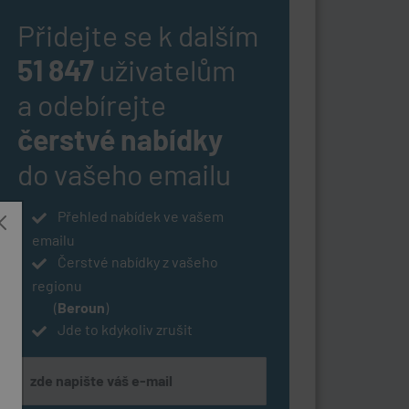
Přidejte se k dalším
51 847
uživatelům
a odebírejte
čerstvé nabídky
do vašeho emailu
Přehled nabídek ve vašem
emailu
Čerstvé nabídky z vašeho
regionu
(
Beroun
)
Jde to kdykoliv zrušit