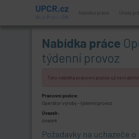
UPCR.cz
Nabídka práce
Úřady pr
U
kaž
P
ráci v
ČR
Nabídka práce
Ope
týdenní provoz
Tato nabídka pracovní pozice už není aktivn
Pracovní pozice:
Operátor výroby - týdenní provoz
Úvazek:
úvazek
Požadavky na uchazeče o 