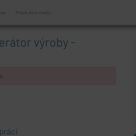
áce
Práce do e-mailu
rátor výroby -
í.
práci