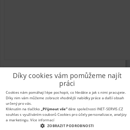
Díky cookies vám pomůžeme najít
práci
© 2026
UkažPráci.cz
| Nabídka práce - zaměstnání
Informace o webu a kontakt na provozovatele
|
Podmínky
Cookies nám pomáhají lépe pochopit, co hledáte a jak s nimi pracujete.
webu
|
Vložit inzerát
|
Odběr novinek
|
Odstranění inzerátu
|
Díky nim vám můžeme zobrazit vhodnější nabídky práce a další obsah
Nastavení cookies
určený pro vás.
Kliknutím na tlačítko
„Přijmout vše“
dáte společnosti INET-SERVIS.CZ
souhlas s využíváním souborů Cookies pro účely personalizace, analýzy
a marketingu.
Více informací
ZOBRAZIT PODROBNOSTI