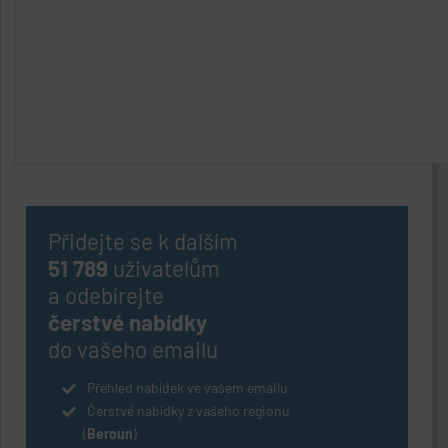
Přidejte se k dalším
51 789
uživatelům
a odebírejte
čerstvé nabídky
do vašeho emailu
Přehled nabídek ve vašem emailu
Čerstvé nabídky z vašeho regionu
(
Beroun
)