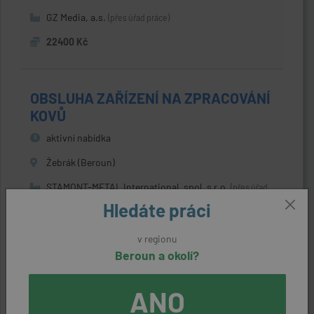
GZ Media, a.s.
(přes úřad práce)
22400 Kč
OBSLUHA ZAŘÍZENÍ NA ZPRACOVÁNÍ
KOVŮ
aktivní nabídka
Žebrák (Beroun)
STAMONT-METAL International, spol. s r.o.
(přes úřad
práce)
Hledáte práci
20800 Kč
v regionu
Beroun a okolí?
POMOCNÍ KUCHAŘI
ANO
aktivní nabídka