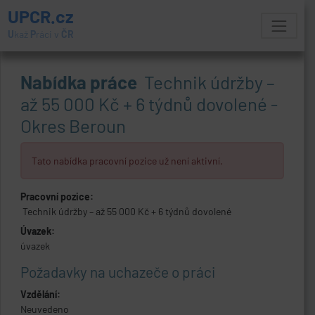
UPCR.cz
U
kaž
P
ráci v
ČR
Nabídka práce
️ Technik údržby –
až 55 000 Kč + 6 týdnů dovolené -
Okres Beroun
Tato nabídka pracovní pozice už není aktivní.
Pracovní pozice:
️ Technik údržby – až 55 000 Kč + 6 týdnů dovolené
Úvazek:
úvazek
Požadavky na uchazeče o práci
Vzdělání:
Neuvedeno