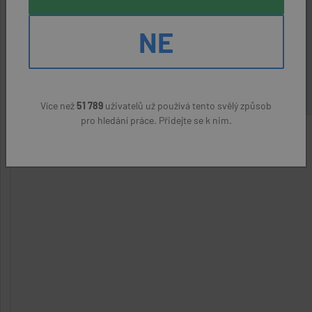
Beroun
NE
SWAMI AND SON'S s.r.o.
(přes úřad práce)
23800 Kč
Více než
51 789
uživatelů už používá tento svělý způsob
pro hledání práce. Přidejte se k nim.