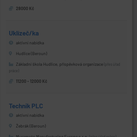
28000 Kč
Uklízeč/ka
aktivní nabídka
Hudlice (Beroun)
Základní škola Hudlice, příspěvková organizace
(přes úřad
práce)
11200 - 12000 Kč
Technik PLC
aktivní nabídka
Žebrák (Beroun)
Muramoto Manufacturing Europe s.r.o.
(přes úřad práce)