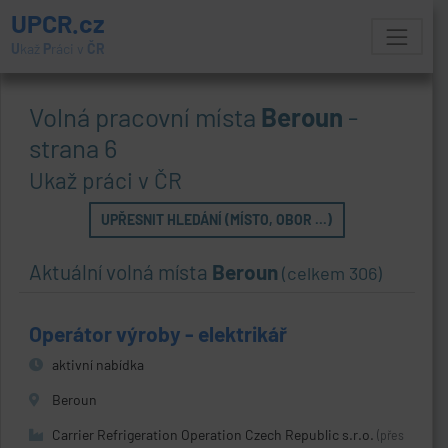
UPCR.cz
U
kaž
P
ráci v
ČR
Volná pracovní místa
Beroun
-
strana 6
Ukaž práci v ČR
UPŘESNIT HLEDÁNÍ (MÍSTO, OBOR ...)
Aktuální volná místa
Beroun
(celkem 306)
Operátor výroby - elektrikář
aktivní nabídka
Beroun
Carrier Refrigeration Operation Czech Republic s.r.o.
(přes