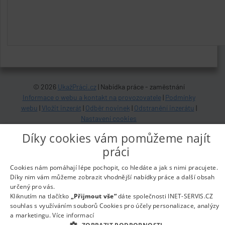
© 2026
UkažPráci.cz
| Nabídka práce - zaměstnání
Informace o webu a kontakt na provozovatele
|
Podmínky
webu
|
Vložit inzerát
|
Odběr novinek
|
Odstranění inzerátu
|
Nastavení cookies
Díky cookies vám pomůžeme najít
práci
Cookies nám pomáhají lépe pochopit, co hledáte a jak s nimi pracujete.
Díky nim vám můžeme zobrazit vhodnější nabídky práce a další obsah
určený pro vás.
Kliknutím na tlačítko
„Přijmout vše“
dáte společnosti INET-SERVIS.CZ
souhlas s využíváním souborů Cookies pro účely personalizace, analýzy
a marketingu.
Více informací