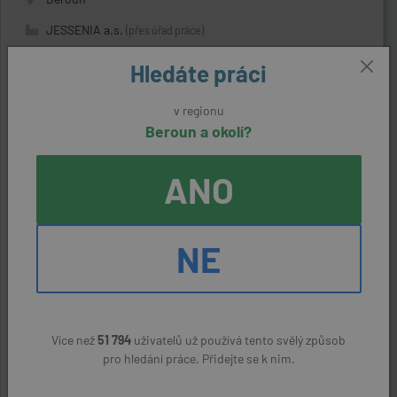
JESSENIA a.s.
(přes úřad práce)
29000 - 31000 Kč
Hledáte práci
v regionu
Operátor výroby - linka I
Beroun a okolí?
aktivní nabídka
ANO
Žebrák (Beroun)
Muramoto Manufacturing Europe s.r.o.
(přes úřad práce)
NE
28917 Kč
Senior personalista
Více než
51 794
uživatelů už používá tento svělý způsob
aktivní nabídka
pro hledání práce. Přidejte se k nim.
Žebrák (Beroun)