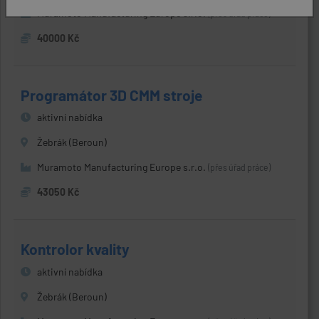
Muramoto Manufacturing Europe s.r.o.
(přes úřad práce)
40000 Kč
Programátor 3D CMM stroje
aktivní nabídka
Žebrák (Beroun)
Muramoto Manufacturing Europe s.r.o.
(přes úřad práce)
43050 Kč
Kontrolor kvality
aktivní nabídka
Žebrák (Beroun)