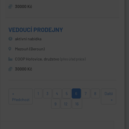
30000 Kč
VEDOUCÍ PRODEJNY
aktivní nabídka
Mezouň (Beroun)
COOP Hořovice, družstvo
(přes úřad práce)
30000 Kč
«
1
3
4
5
6
7
8
Další
Předchozí
»
9
12
16