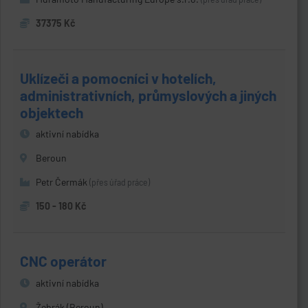
37375 Kč
Uklízeči a pomocníci v hotelích,
administrativních, průmyslových a jiných
objektech
aktivní nabídka
Beroun
Petr Čermák
(přes úřad práce)
150 - 180 Kč
CNC operátor
aktivní nabídka
Žebrák (Beroun)