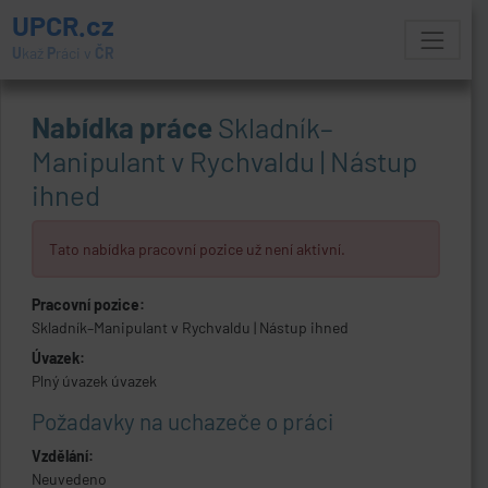
UPCR.cz
U
kaž
P
ráci v
ČR
Nabídka práce
Skladník–
Manipulant v Rychvaldu | Nástup
ihned
Tato nabídka pracovní pozice už není aktivní.
Pracovní pozice:
Skladník–Manipulant v Rychvaldu | Nástup ihned
Úvazek:
Plný úvazek úvazek
Požadavky na uchazeče o práci
Vzdělání:
Neuvedeno