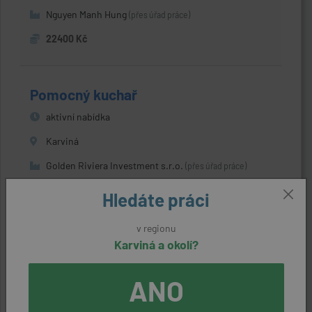
Nguyen Manh Hung
(přes úřad práce)
22400 Kč
Pomocný kuchař
aktivní nabídka
Karviná
Golden Riviera Investment s.r.o.
(přes úřad práce)
22640 Kč
Hledáte práci
v regionu
Pracovník pro přípravu rychlého
Karviná a okolí?
občerstvení
ANO
aktivní nabídka
Havířov (Karviná)