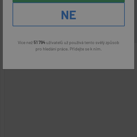
PQT Prosperity Invest s.r.o.
NE
(přes úřad práce)
22400 Kč
Více než
51 794
uživatelů už používá tento svělý způsob
pro hledání práce. Přidejte se k nim.