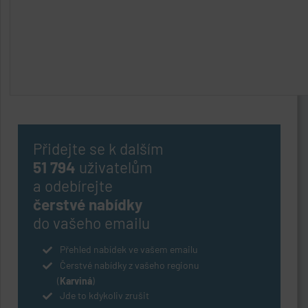
Přidejte se k dalším
51 794
uživatelům
a odebírejte
čerstvé nabídky
do vašeho emailu
Přehled nabídek ve vašem emailu
Čerstvé nabídky z vašeho regionu
(
Karviná
)
Jde to kdykoliv zrušit